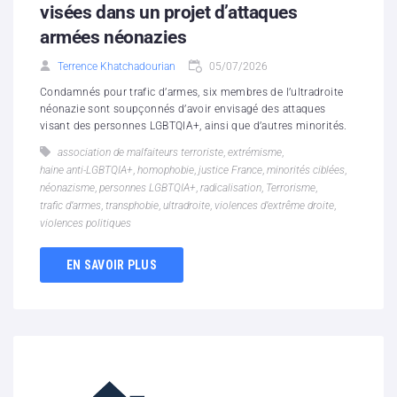
visées dans un projet d’attaques
armées néonazies
Terrence Khatchadourian
05/07/2026
Condamnés pour trafic d’armes, six membres de l’ultradroite
néonazie sont soupçonnés d’avoir envisagé des attaques
visant des personnes LGBTQIA+, ainsi que d’autres minorités.
association de malfaiteurs terroriste
,
extrémisme
,
haine anti-LGBTQIA+
,
homophobie
,
justice France
,
minorités ciblées
,
néonazisme
,
personnes LGBTQIA+
,
radicalisation
,
Terrorisme
,
trafic d’armes
,
transphobie
,
ultradroite
,
violences d’extrême droite
,
violences politiques
EN SAVOIR PLUS