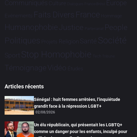
Communiqués
Europe
Culture
Dialogues France-Brésil
France
Faits Divers
Evénements
Hommage
Humanophobie
Justice
People
Partenariat
Société
Politiques
Santé
Religion
Projets
Stop Homophobie
Sport
Tech
Tribune
Vidéo
Témoignage
Études
Articles récents
Sénégal : huit femmes arrêtées, l’inquiétude
grandit face à la répression LGBT+
02/08/2026
Un élu républicain, qui présentait les LGBTQ+
comme un danger pour les enfants, inculpé pour