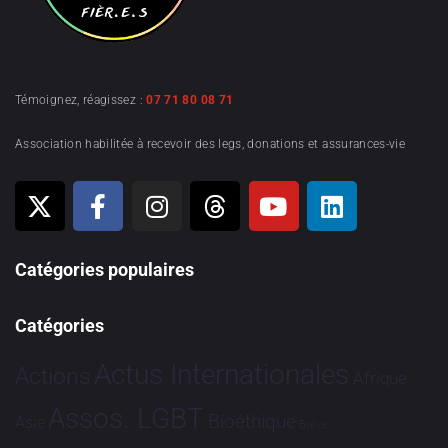
Témoignez, réagissez :
07 71 80 08 71
Association habilitée à recevoir des legs, donations et assurances-vie
Catégories populaires
Catégories
Actus Internationales
Actions
Afrique
Assos. LGBT
Bioéthique
Asie
Brève