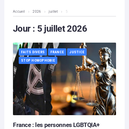
L’association
Accueil
2026
juillet
5
Contenus litigieux
Jour :
5 juillet 2026
Nous soutenir
FAITS DIVERS
FRANCE
JUSTICE
Boutique
STOP HOMOPHOBIE
Partenaires
Contacts
Hébergement solidaire
France : les personnes LGBTQIA+