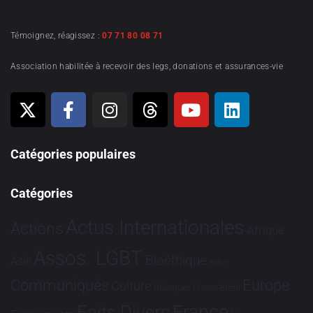
Témoignez, réagissez :
07 71 80 08 71
Association habilitée à recevoir des legs, donations et assurances-vie
Catégories populaires
Catégories
Actus Internationales
Actions
Afrique
Assos. LGBT
Bioéthique
Asie
Brève
Communiqués
Europe
Culture
Dialogues France-Brésil
France
Faits Divers