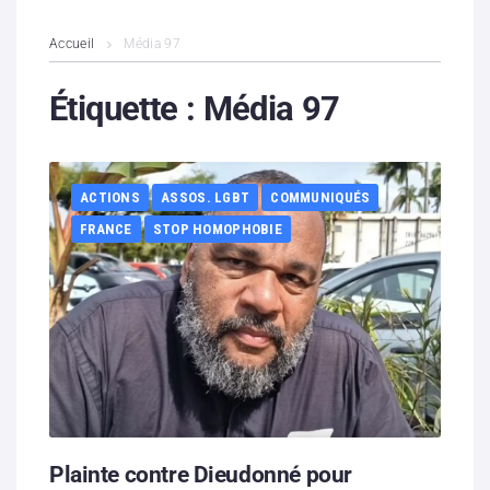
L’association
Accueil
Média 97
Contenus litigieux
Étiquette :
Média 97
Nous soutenir
ACTIONS
ASSOS. LGBT
COMMUNIQUÉS
Boutique
FRANCE
STOP HOMOPHOBIE
Partenaires
Contacts
Hébergement solidaire
Plainte contre Dieudonné pour