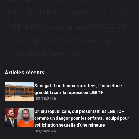
Evénements
Hommage
Humanophobie
Justice
People
Partenariat
Société
Politiques
Santé
Religion
Projets
Stop Homophobie
Sport
Tech
Tribune
Vidéo
Témoignage
Études
Articles récents
Sénégal : huit femmes arrêtées, l’inquiétude
grandit face à la répression LGBT+
02/08/2026
Un élu républicain, qui présentait les LGBTQ+
comme un danger pour les enfants, inculpé pour
sollicitation sexuelle d’une mineure
01/08/2026