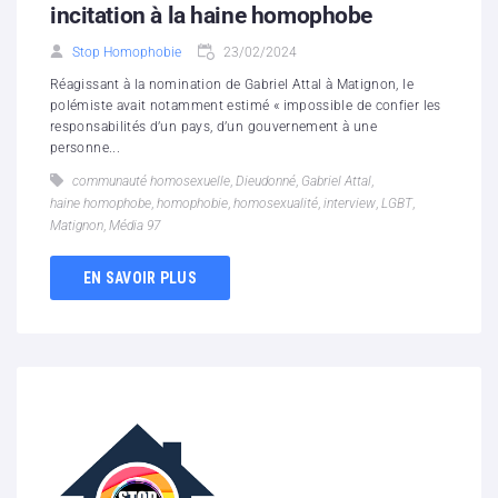
incitation à la haine homophobe
Stop Homophobie
23/02/2024
Réagissant à la nomination de Gabriel Attal à Matignon, le
polémiste avait notamment estimé « impossible de confier les
responsabilités d’un pays, d’un gouvernement à une
personne...
communauté homosexuelle
,
Dieudonné
,
Gabriel Attal
,
haine homophobe
,
homophobie
,
homosexualité
,
interview
,
LGBT
,
Matignon
,
Média 97
EN SAVOIR PLUS