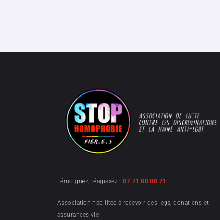
Témoignez, réagissez :
07 71 80 08 71
Association habilitée à recevoir des legs, donations et
assurances-vie