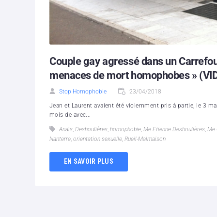
Couple gay agressé dans un Carrefou
menaces de mort homophobes » (VI
Stop Homophobie
23/04/2018
Jean et Laurent avaient été violemment pris à partie, le 3 m
mois de avec...
Anaïs
,
Deshoulières
,
homophobie
,
Me Etienne Deshoulières
,
Me 
Nanterre
,
orientation sexuelle
,
Rueil-Malmaison
EN SAVOIR PLUS