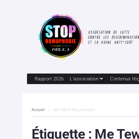
Rapport 2026
L’association
Contenus liti
Accueil
Me Tewfik Bouzenoune
Étiquette :
Me Tew