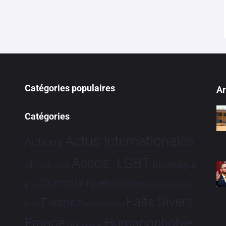
Catégories populaires
Ar
Catégories
Actus Internationales
Actions
Assos. LGBT
Bioéthique
Afrique
Asie
Communiqués
Culture
Dialogues France-
Brève
Faits Divers
Europe
Evénements
Brésil
France
Humanophobie
Hommage