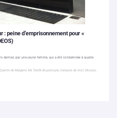
r : peine d’emprisonnement pour «
DEOS)
ars dernier, par une jeune femme, qui a été condamnée à quatre
Quentin de Margerie
,
Me Tewfik Bouzenoune
,
menaces de mort
,
Mousse
,