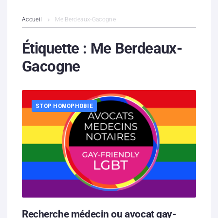
L’association
Accueil
Me Berdeaux-Gacogne
Contenus litigieux
Étiquette :
Me Berdeaux-
Gacogne
Nous soutenir
Boutique
STOP HOMOPHOBIE
Partenaires
Contacts
Hébergement solidaire
Recherche médecin ou avocat gay-