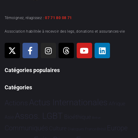
Témoignez, réagissez :
07 71 80 08 71
Association habilitée à recevoir des legs, donations et assurances-vie
Catégories populaires
Catégories
Actus Internationales
Actions
Afrique
Assos. LGBT
Bioéthique
Asie
Brève
Communiqués
Europe
Culture
Dialogues France-Brésil