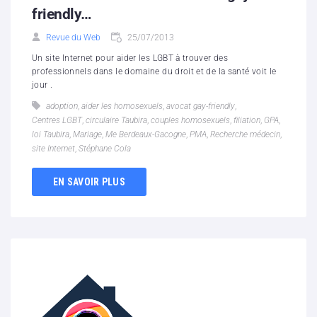
friendly…
Revue du Web
25/07/2013
Un site Internet pour aider les LGBT à trouver des
professionnels dans le domaine du droit et de la santé voit le
jour .
adoption
,
aider les homosexuels
,
avocat gay-friendly
,
Centres LGBT
,
circulaire Taubira
,
couples homosexuels
,
filiation
,
GPA
,
loi Taubira
,
Mariage
,
Me Berdeaux-Gacogne
,
PMA
,
Recherche médecin
,
site Internet
,
Stéphane Cola
EN SAVOIR PLUS