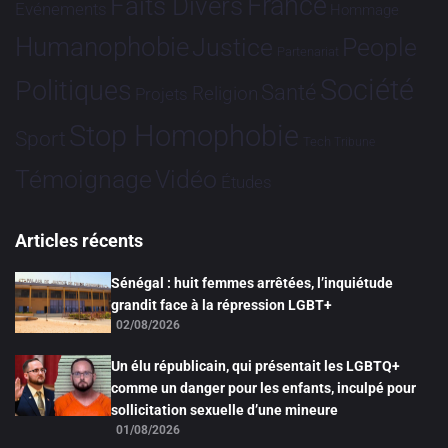
France
Faits Divers
Evénements
Hommage
Humanophobie
Justice
People
Partenariat
Société
Politiques
Santé
Religion
Projets
Stop Homophobie
Sport
Tech
Tribune
Vidéo
Témoignage
Études
Articles récents
Sénégal : huit femmes arrêtées, l’inquiétude
grandit face à la répression LGBT+
02/08/2026
Un élu républicain, qui présentait les LGBTQ+
comme un danger pour les enfants, inculpé pour
sollicitation sexuelle d’une mineure
01/08/2026