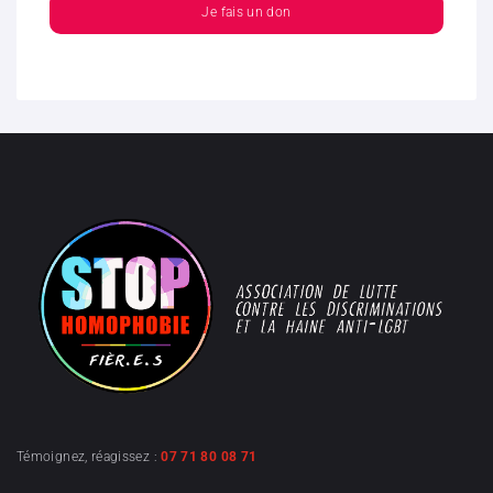
Je fais un don
Témoignez, réagissez :
07 71 80 08 71