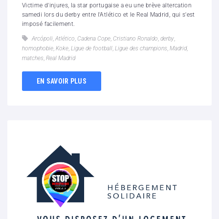
Victime d'injures, la star portugaise a eu une brève altercation
samedi lors du derby entre l'Atlético et le Real Madrid, qui s'est
imposé facilement.
Arcópoli
,
Atlético
,
Cadena Cope
,
Cristiano Ronaldo
,
derby
,
homophobie
,
Koke
,
Ligue de football
,
Ligue des champions
,
Madrid
,
matches
,
Real Madrid
EN SAVOIR PLUS