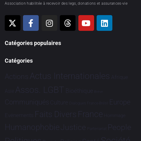
Association habilitée à recevoir des legs, donations et assurances-vie
Catégories populaires
Catégories
Actus Internationales
Actions
Afrique
Assos. LGBT
Bioéthique
Asie
Brève
Communiqués
Europe
Culture
Dialogues France-Brésil
France
Faits Divers
Evénements
Hommage
Humanophobie
Justice
People
Partenariat
Société