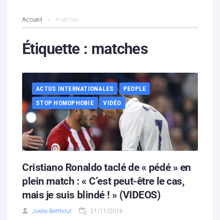
L’association
Accueil
matches
Contenus litigieux
Étiquette :
matches
Nous soutenir
ACTUS INTERNATIONALES
PEOPLE
Boutique
STOP HOMOPHOBIE
VIDÉO
Partenaires
Contacts
Hébergement solidaire
Cristiano Ronaldo taclé de « pédé » en
plein match : « C’est peut-être le cas,
mais je suis blindé ! » (VIDEOS)
Joelle Berthout
21/11/2016