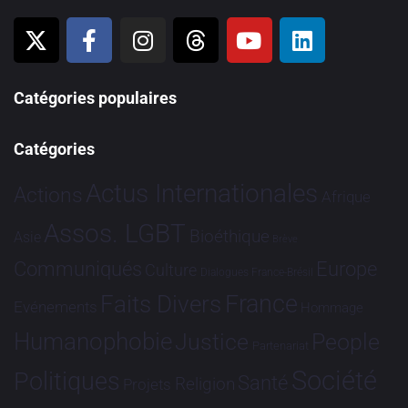
Catégories populaires
Catégories
Actus Internationales
Actions
Afrique
Assos. LGBT
Bioéthique
Asie
Brève
Communiqués
Europe
Culture
Dialogues France-Brésil
France
Faits Divers
Evénements
Hommage
Humanophobie
Justice
People
Partenariat
Société
Politiques
Santé
Religion
Projets