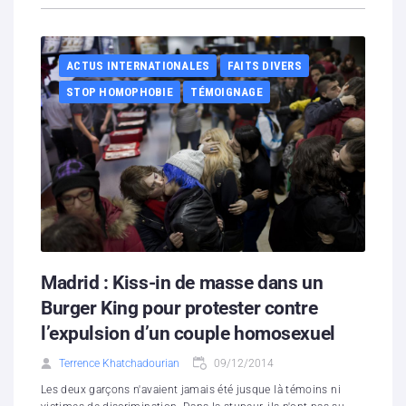
ACTUS INTERNATIONALES
FAITS DIVERS
STOP HOMOPHOBIE
TÉMOIGNAGE
Madrid : Kiss-in de masse dans un
Burger King pour protester contre
l’expulsion d’un couple homosexuel
Terrence Khatchadourian
09/12/2014
Les deux garçons n'avaient jamais été jusque là témoins ni