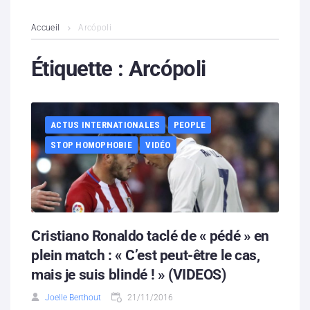
L’association
Accueil
Arcópoli
Contenus litigieux
Étiquette :
Arcópoli
Nous soutenir
ACTUS INTERNATIONALES
PEOPLE
Boutique
STOP HOMOPHOBIE
VIDÉO
Partenaires
Contacts
Hébergement solidaire
Cristiano Ronaldo taclé de « pédé » en
plein match : « C’est peut-être le cas,
mais je suis blindé ! » (VIDEOS)
Joelle Berthout
21/11/2016