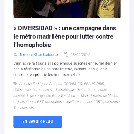
« DIVERSIDAD » : une campagne dans
le métro madrilène pour lutter contre
l’homophobie
Terrence Khatchadourian
08/04/2015
L'initiative fait suite à la polémique suscitée en février dernier
par la révélation d'une note interne, invitant les vigiles à
contrôler en priorité les homosexuels et...
Amanda Rodriguez
,
Arcópoli
,
COGAM
,
COLEGA-MADRID
,
défense des homosexuels
,
diversité
,
gays
,
haine
,
homophobie
,
identité de genre
,
Ignacio González Velayos
,
Madrid
,
métro de Madrid
,
organisations LGBT
,
orientation sexuelle
,
personnes LGBT
,
polémique
,
Transsexuels
EN SAVOIR PLUS