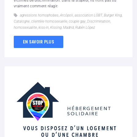
victimes de discrimination. Dans la stupeur, ils n'ont pas su
vraiment comment réagir.
agressions homophobes
,
Arcópoli
,
association LGBT
,
Burger King
,
Catalogne
,
clientèle homosexuelle
,
couple gay
,
Discrimination
,
homosexualite
,
kiss-in
,
Kissing
,
Madrid
,
Rubén López
EN SAVOIR PLUS