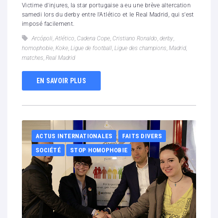
Victime d'injures, la star portugaise a eu une brève altercation
samedi lors du derby entre l'Atlético et le Real Madrid, qui s'est
imposé facilement.
Arcópoli
,
Atlético
,
Cadena Cope
,
Cristiano Ronaldo
,
derby
,
homophobie
,
Koke
,
Ligue de football
,
Ligue des champions
,
Madrid
,
matches
,
Real Madrid
EN SAVOIR PLUS
ACTUS INTERNATIONALES
FAITS DIVERS
SOCIÉTÉ
STOP HOMOPHOBIE