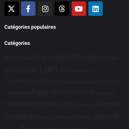
Catégories populaires
Catégories
Actus Internationales
Actions
Afrique
Assos. LGBT
Bioéthique
Asie
Brève
Communiqués
Europe
Culture
Dialogues France-Brésil
France
Faits Divers
Evénements
Hommage
Humanophobie
Justice
People
Partenariat
Société
Politiques
Santé
Religion
Projets