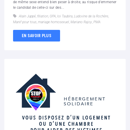
de même sexe entend bien peser à droite, au risque d'emmener
le candidat de celle-ci sur des...
Alain Juppé
,
filiation
,
GPA
,
loi Taubira
,
Ludovine de la Rochère
,
Manif pour tous
,
mariage homosexuel
,
Mariano Rajoy
,
PMA
EN SAVOIR PLUS