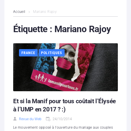
L’association
Accueil
Mariano Rajoy
Contenus litigieux
Étiquette :
Mariano Rajoy
Nous soutenir
FRANCE
POLITIQUES
Boutique
Partenaires
Contacts
Hébergement solidaire
Et si la Manif pour tous coûtait l’Élysée
à l’UMP en 2017 ? :)
Revue du Web
24/10/2014
Le mouvement opposé à l'ouverture du mariage aux couples