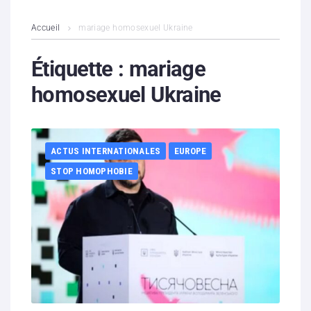
L’association
Accueil
mariage homosexuel Ukraine
Contenus litigieux
Étiquette :
mariage
homosexuel Ukraine
Nous soutenir
Boutique
ACTUS INTERNATIONALES
EUROPE
Partenaires
STOP HOMOPHOBIE
Contacts
Hébergement solidaire