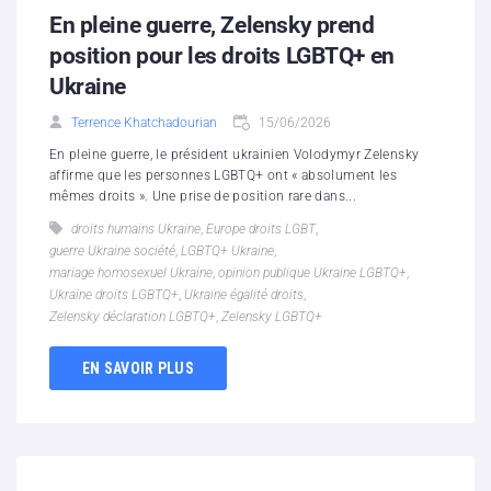
En pleine guerre, Zelensky prend
position pour les droits LGBTQ+ en
Ukraine
Terrence Khatchadourian
15/06/2026
En pleine guerre, le président ukrainien Volodymyr Zelensky
affirme que les personnes LGBTQ+ ont « absolument les
mêmes droits ». Une prise de position rare dans...
droits humains Ukraine
,
Europe droits LGBT
,
guerre Ukraine société
,
LGBTQ+ Ukraine
,
mariage homosexuel Ukraine
,
opinion publique Ukraine LGBTQ+
,
Ukraine droits LGBTQ+
,
Ukraine égalité droits
,
Zelensky déclaration LGBTQ+
,
Zelensky LGBTQ+
EN SAVOIR PLUS