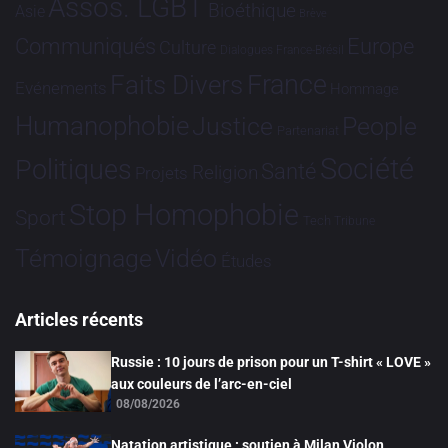
Assos. LGBT
Bioéthique
Asie
Brève
Communiqués
Europe
Culture
Dialogues France-Brésil
France
Faits Divers
Evénements
Hommage
Humanophobie
Justice
People
Partenariat
Société
Politiques
Santé
Religion
Projets
Stop Homophobie
Sport
Tech
Tribune
Vidéo
Témoignage
Études
Articles récents
Russie : 10 jours de prison pour un T-shirt « LOVE »
aux couleurs de l’arc-en-ciel
08/08/2026
Natation artistique : soutien à Milan Violon,