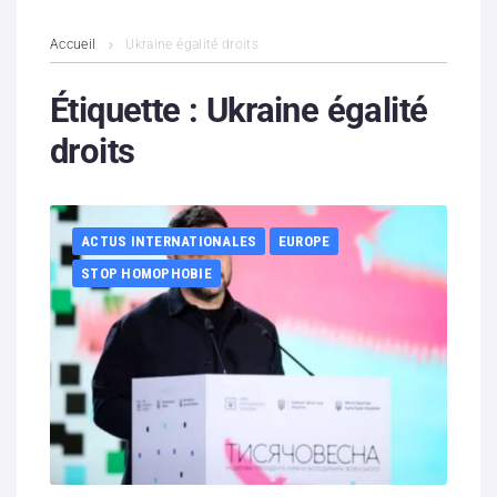
L’association
Accueil
Ukraine égalité droits
Contenus litigieux
Étiquette :
Ukraine égalité
droits
Nous soutenir
Boutique
ACTUS INTERNATIONALES
EUROPE
Partenaires
STOP HOMOPHOBIE
Contacts
Hébergement solidaire