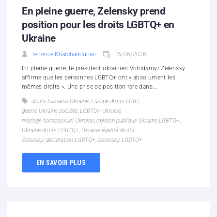
En pleine guerre, Zelensky prend
position pour les droits LGBTQ+ en
Ukraine
Terrence Khatchadourian
15/06/2026
En pleine guerre, le président ukrainien Volodymyr Zelensky
affirme que les personnes LGBTQ+ ont « absolument les
mêmes droits ». Une prise de position rare dans...
droits humains Ukraine
,
Europe droits LGBT
,
guerre Ukraine société
,
LGBTQ+ Ukraine
,
mariage homosexuel Ukraine
,
opinion publique Ukraine LGBTQ+
,
Ukraine droits LGBTQ+
,
Ukraine égalité droits
,
Zelensky déclaration LGBTQ+
,
Zelensky LGBTQ+
EN SAVOIR PLUS