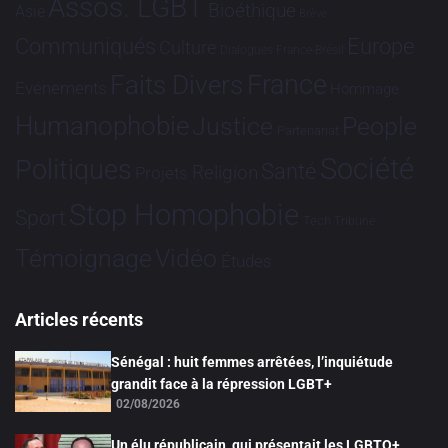
Assos. LGBT
Bioéthique
Asie
Brève
Communiqués
Europe
Culture
Dialogues France-Brésil
France
Faits Divers
Evénements
Hommage
Humanophobie
Justice
People
Partenariat
Société
Politiques
Santé
Religion
Projets
Stop Homophobie
Sport
Tech
Tribune
Vidéo
Témoignage
Études
Articles récents
Sénégal : huit femmes arrêtées, l’inquiétude
grandit face à la répression LGBT+
02/08/2026
Un élu républicain, qui présentait les LGBTQ+