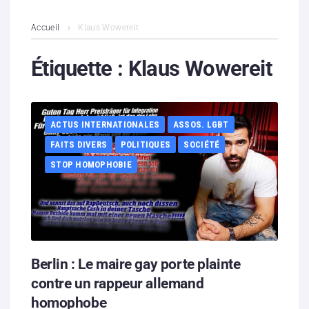
L’association
Accueil
Klaus Wowereit
Contenus litigieux
Étiquette :
Klaus Wowereit
Nous soutenir
ACTUS INTERNATIONALES
ASSOS. LGBT
Boutique
FAITS DIVERS
POLITIQUES
SOCIÉTÉ
Partenaires
STOP HOMOPHOBIE
Contacts
Hébergement solidaire
Berlin : Le maire gay porte plainte
contre un rappeur allemand
homophobe