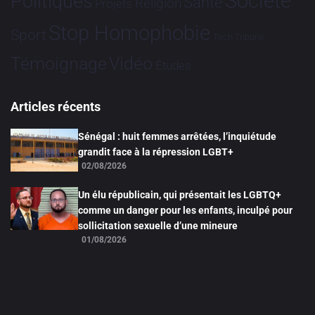
Société
Politiques
Santé
Religion
Projets
Stop Homophobie
Sport
Tech
Tribune
Vidéo
Témoignage
Études
Articles récents
Sénégal : huit femmes arrêtées, l’inquiétude
grandit face à la répression LGBT+
02/08/2026
Un élu républicain, qui présentait les LGBTQ+
comme un danger pour les enfants, inculpé pour
sollicitation sexuelle d’une mineure
01/08/2026