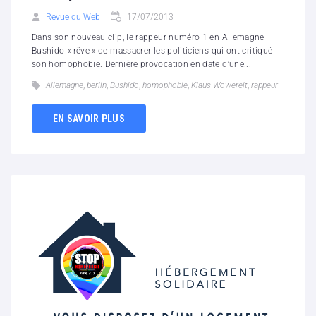
Revue du Web
17/07/2013
Dans son nouveau clip, le rappeur numéro 1 en Allemagne
Bushido « rêve » de massacrer les politiciens qui ont critiqué
son homophobie. Dernière provocation en date d’une...
Allemagne
,
berlin
,
Bushido
,
homophobie
,
Klaus Wowereit
,
rappeur
EN SAVOIR PLUS