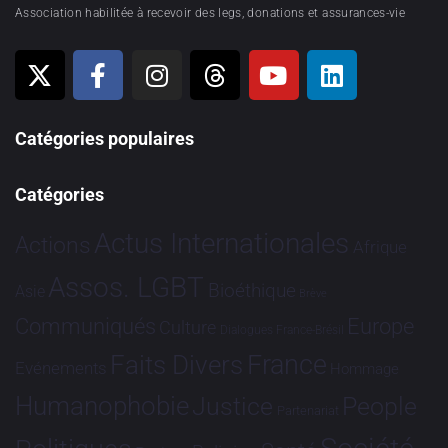
Association habilitée à recevoir des legs, donations et assurances-vie
Catégories populaires
Catégories
Actus Internationales
Actions
Afrique
Assos. LGBT
Bioéthique
Asie
Brève
Communiqués
Europe
Culture
Dialogues France-Brésil
France
Faits Divers
Evénements
Hommage
Humanophobie
Justice
People
Partenariat