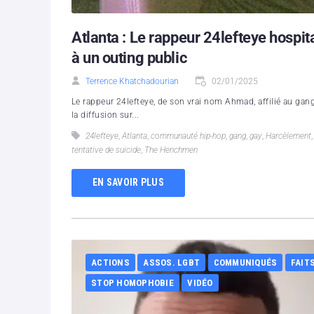
Atlanta : Le rappeur 24lefteye hospita
à un outing public
Terrence Khatchadourian
02/01/2025
Le rappeur 24lefteye, de son vrai nom Ahmad, affilié au gan
la diffusion sur...
24lefteye
,
Atlanta
,
communauté hip-hop
,
gang
,
gay
,
Harcèlement
tentative de suicide
,
The Henchmen
EN SAVOIR PLUS
ACTIONS
ASSOS. LGBT
COMMUNIQUÉS
FAIT
STOP HOMOPHOBIE
VIDÉO