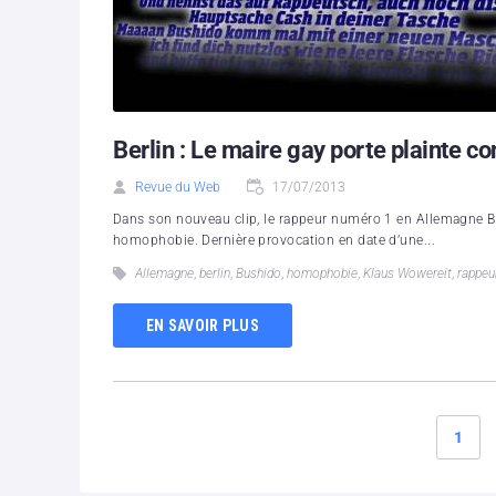
Berlin : Le maire gay porte plainte 
Revue du Web
17/07/2013
Dans son nouveau clip, le rappeur numéro 1 en Allemagne Bus
homophobie. Dernière provocation en date d’une...
Allemagne
,
berlin
,
Bushido
,
homophobie
,
Klaus Wowereit
,
rappeu
EN SAVOIR PLUS
1