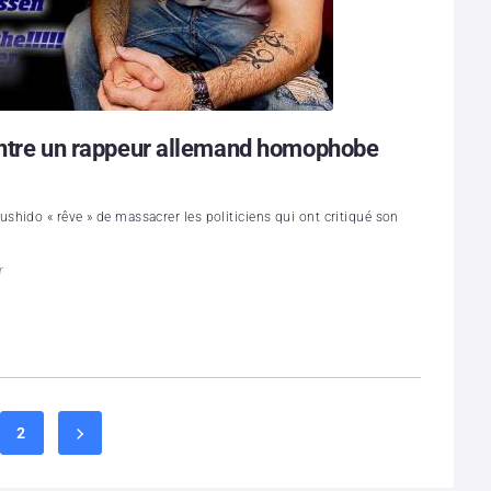
contre un rappeur allemand homophobe
hido « rêve » de massacrer les politiciens qui ont critiqué son
r
2