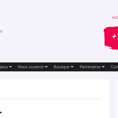
gieux
Nous soutenir
Boutique
Partenaires
Con
r