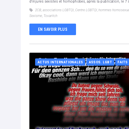
d’injures sexistes et homophobes, après la publication, le 7 
2CB
,
associations LGBTQI
,
Centre LGBTQI
,
hommes homosexue
Sexisme
,
Tovaritch
EN SAVOIR PLUS
ACTUS INTERNATIONALES
ASSOS. LGBT
FAITS