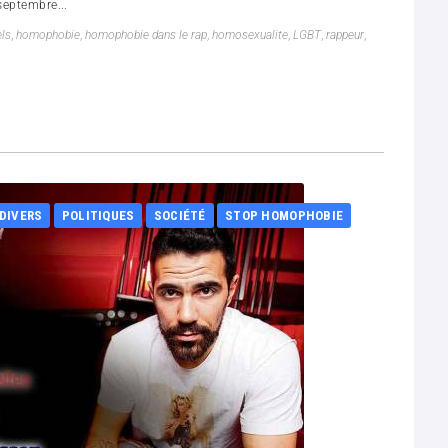
septembre...
ls
,
homophobie
,
homophobie dans le rap
,
homosexualite
,
LGBT
,
rappeur
,
 DIVERS
POLITIQUES
SOCIÉTÉ
STOP HOMOPHOBIE