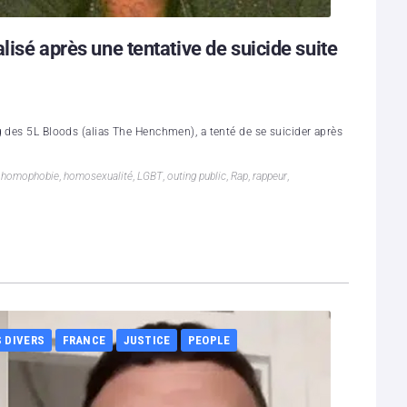
lisé après une tentative de suicide suite
g des 5L Bloods (alias The Henchmen), a tenté de se suicider après
,
homophobie
,
homosexualité
,
LGBT
,
outing public
,
Rap
,
rappeur
,
S DIVERS
FRANCE
JUSTICE
PEOPLE