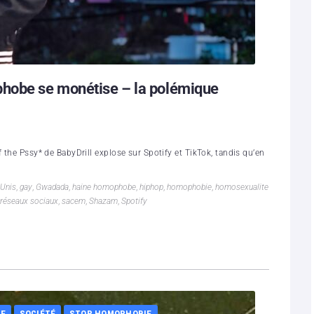
phobe se monétise – la polémique
 the Pssy* de BabyDrill explose sur Spotify et TikTok, tandis qu’en
-Unis
,
gay
,
Gwadada
,
haine homophobe
,
hiphop
,
homophobie
,
homosexualite
réseaux sociaux
,
sacem
,
Shazam
,
Spotify
LE
SOCIÉTÉ
STOP HOMOPHOBIE