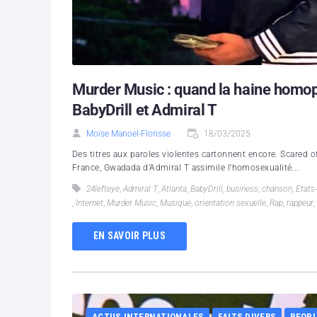
Murder Music : quand la haine homo
BabyDrill et Admiral T
Moïse Manoel-Florisse
18/03/2025
Des titres aux paroles violentes cartonnent encore. Scared of
France, Gwadada d’Admiral T assimile l’homosexualité...
24lefteye
,
Admiral T
,
Atlanta
,
BabyDrill
,
business
,
chanson
,
Etats
,
Internet
,
Murder Music
,
Musique
,
orientation sexuelle
,
Rap
,
rappeur
,
EN SAVOIR PLUS
ACTUS INTERNATIONALES
FAITS DIVERS
PEOP