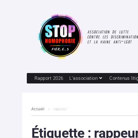
Rapport 2026
L’association
Contenus liti
Accueil
rappeur
Étiquette :
rappeu