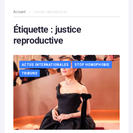
L’association
Accueil
justice reproductive
Contenus litigieux
Étiquette :
justice
reproductive
Nous soutenir
Boutique
ACTUS INTERNATIONALES
STOP HOMOPHOBIE
Partenaires
TRIBUNE
Contacts
Hébergement solidaire