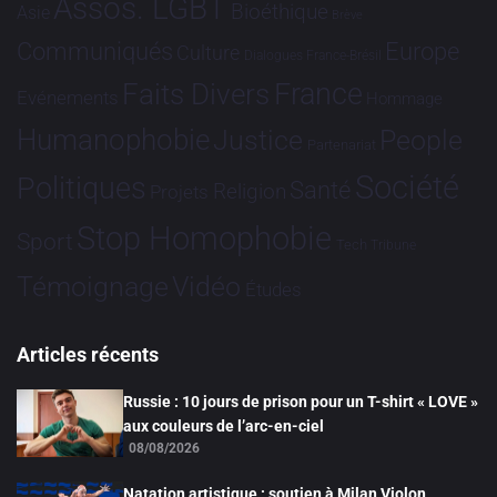
Assos. LGBT
Bioéthique
Asie
Brève
Communiqués
Europe
Culture
Dialogues France-Brésil
France
Faits Divers
Evénements
Hommage
Humanophobie
Justice
People
Partenariat
Société
Politiques
Santé
Religion
Projets
Stop Homophobie
Sport
Tech
Tribune
Vidéo
Témoignage
Études
Articles récents
Russie : 10 jours de prison pour un T-shirt « LOVE »
aux couleurs de l’arc-en-ciel
08/08/2026
Natation artistique : soutien à Milan Violon,