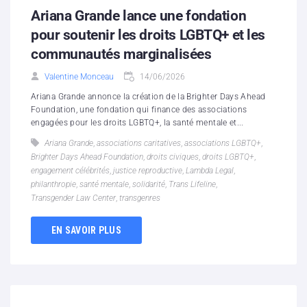
Ariana Grande lance une fondation
pour soutenir les droits LGBTQ+ et les
communautés marginalisées
Valentine Monceau
14/06/2026
Ariana Grande annonce la création de la Brighter Days Ahead
Foundation, une fondation qui finance des associations
engagées pour les droits LGBTQ+, la santé mentale et...
Ariana Grande
,
associations caritatives
,
associations LGBTQ+
,
Brighter Days Ahead Foundation
,
droits civiques
,
droits LGBTQ+
,
engagement célébrités
,
justice reproductive
,
Lambda Legal
,
philanthropie
,
santé mentale
,
solidarité
,
Trans Lifeline
,
Transgender Law Center
,
transgenres
EN SAVOIR PLUS