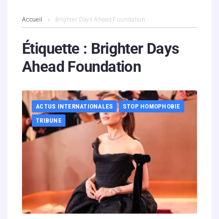
L’association
Accueil
Brighter Days Ahead Foundation
Contenus litigieux
Étiquette :
Brighter Days
Ahead Foundation
Nous soutenir
Boutique
ACTUS INTERNATIONALES
STOP HOMOPHOBIE
Partenaires
TRIBUNE
Contacts
Hébergement solidaire