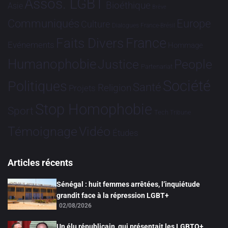
Assos. LGBT
Bioéthique
Asie
Brève
Communiqués
Europe
Culture
Dialogues France-Brésil
France
Faits Divers
Evénements
Hommage
Humanophobie
Justice
People
Partenariat
Société
Politiques
Santé
Religion
Projets
Stop Homophobie
Sport
Tech
Tribune
Vidéo
Témoignage
Études
Articles récents
Sénégal : huit femmes arrêtées, l’inquiétude
grandit face à la répression LGBT+
02/08/2026
Un élu républicain, qui présentait les LGBTQ+