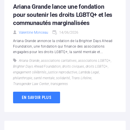
Ariana Grande lance une fondation
pour soutenir les droits LGBTQ+ et les
communautés marginalisées
Valentine Monceau
14/06/2026
Ariana Grande annonce la création de la Brighter Days Ahead
Foundation, une fondation qui finance des associations
engagées pour les droits LGBTQ+, la santé mentale et...
Ariana Grande
,
associations caritatives
,
associations LGBTQ+
,
Brighter Days Ahead Foundation
,
droits civiques
,
droits LGBTQ+
,
engagement célébrités
,
justice reproductive
,
Lambda Legal
,
philanthropie
,
santé mentale
,
solidarité
,
Trans Lifeline
,
Transgender Law Center
,
transgenres
EN SAVOIR PLUS