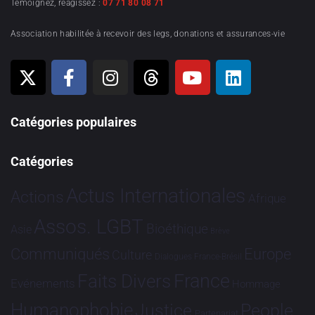
Témoignez, réagissez :
07 71 80 08 71
Association habilitée à recevoir des legs, donations et assurances-vie
Catégories populaires
Catégories
Actus Internationales
Actions
Afrique
Assos. LGBT
Bioéthique
Asie
Brève
Communiqués
Europe
Culture
Dialogues France-Brésil
France
Faits Divers
Evénements
Hommage
Humanophobie
Justice
People
Partenariat