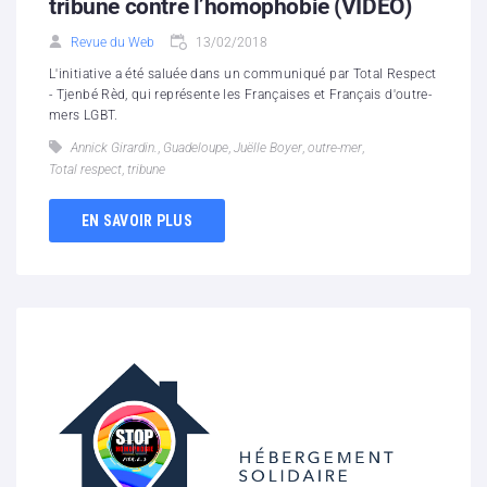
tribune contre l’homophobie (VIDEO)
Revue du Web
13/02/2018
L'initiative a été saluée dans un communiqué par Total Respect
- Tjenbé Rèd, qui représente les Françaises et Français d'outre-
mers LGBT.
Annick Girardin.
,
Guadeloupe
,
Juëlle Boyer
,
outre-mer
,
Total respect
,
tribune
EN SAVOIR PLUS