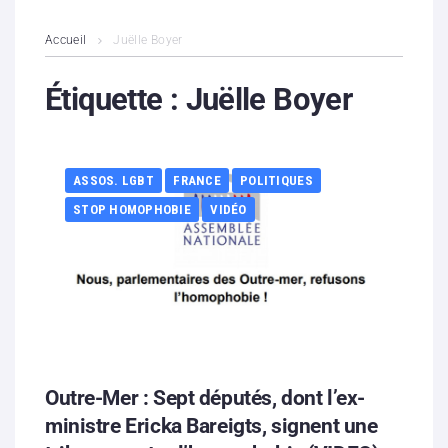
L’association
Accueil
Juëlle Boyer
Contenus litigieux
Étiquette :
Juëlle Boyer
Nous soutenir
ASSOS. LGBT
FRANCE
POLITIQUES
Boutique
STOP HOMOPHOBIE
VIDÉO
Partenaires
Contacts
Hébergement solidaire
Outre-Mer : Sept députés, dont l’ex-
ministre Ericka Bareigts, signent une