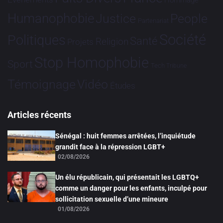
Hommage
Humanophobie
Justice
People
Partenariat
Société
Politiques
Santé
Religion
Projets
Stop Homophobie
Sport
Tech
Tribune
Vidéo
Témoignage
Études
Articles récents
Sénégal : huit femmes arrêtées, l’inquiétude
grandit face à la répression LGBT+
02/08/2026
Un élu républicain, qui présentait les LGBTQ+
comme un danger pour les enfants, inculpé pour
sollicitation sexuelle d’une mineure
01/08/2026