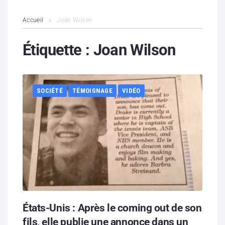
L’association
Accueil
Joan Wilson
Contenus litigieux
Étiquette :
Joan Wilson
Nous soutenir
SOCIÉTÉ
TÉMOIGNAGE
VIDÉO
Boutique
Partenaires
Contacts
Hébergement solidaire
États-Unis : Après le coming out de son
fils, elle publie une annonce dans un