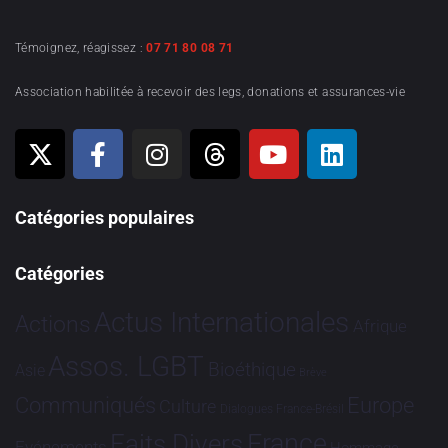
Témoignez, réagissez :
07 71 80 08 71
Association habilitée à recevoir des legs, donations et assurances-vie
Catégories populaires
Catégories
Actus Internationales
Actions
Afrique
Assos. LGBT
Bioéthique
Asie
Brève
Communiqués
Europe
Culture
Dialogues France-Brésil
France
Faits Divers
Evénements