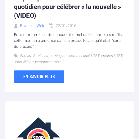
quotidien pour célébrer « la nouvelle »
(VIDEO)
Revue du Web
22/01/2016
Pour montrer le soutien inconditionnel qu'elle porte à son fils,
cette maman a annoncé dans la presse locale qu'il était "sorti
du placard".
Barbara Streisand
,
coming-out
,
communauté LGBT
,
enfants LGBT
,
Joan Wilson
,
personnes trans
EN SAVOIR PLUS