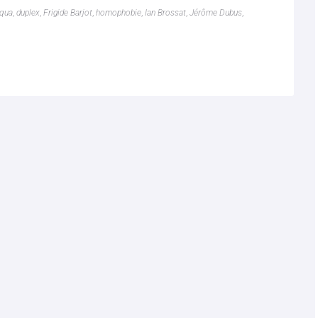
squa
,
duplex
,
Frigide Barjot
,
homophobie
,
Ian Brossat
,
Jérôme Dubus
,