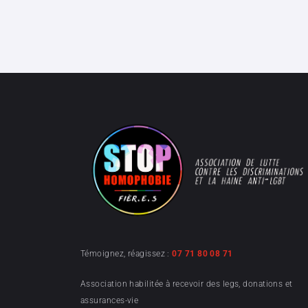
Témoignez, réagissez :
07 71 80 08 71
Association habilitée à recevoir des legs, donations et
assurances-vie