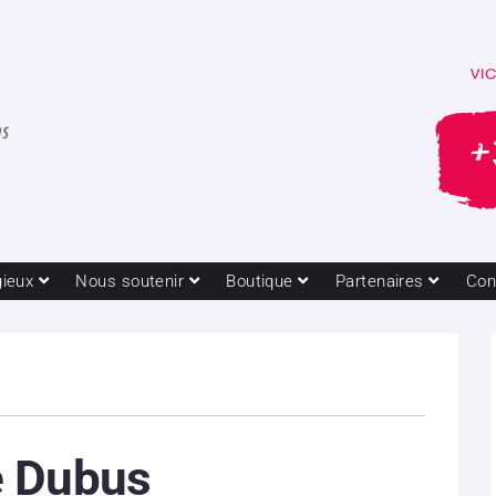
gieux
Nous soutenir
Boutique
Partenaires
Con
 Dubus