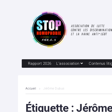
Rapport 2026
L’association
Contenus liti
Accueil
Jérôme Dubus
Étiquette :
Jérôme