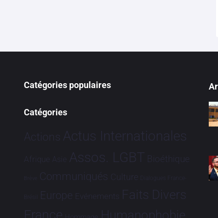
Catégories populaires
Ar
Catégories
Actus Internationales
Actions
Assos. LGBT
Bioéthique
Afrique
Asie
Communiqués
Culture
Dialogues France-
Brève
Faits Divers
Europe
Evénements
Brésil
France
Humanophobie
Hommage