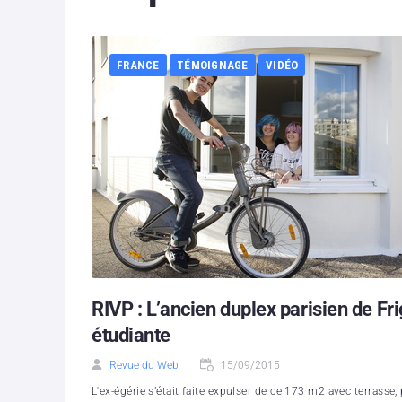
FRANCE
TÉMOIGNAGE
VIDÉO
RIVP : L’ancien duplex parisien de Fr
étudiante
Revue du Web
15/09/2015
L'ex-égérie s’était faite expulser de ce 173 m2 avec terrasse,