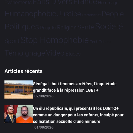
France
Faits Divers
Evénements
Hommage
Humanophobie
Justice
People
Partenariat
Société
Politiques
Santé
Religion
Projets
Stop Homophobie
Sport
Tech
Tribune
Vidéo
Témoignage
Études
Articles récents
Sénégal : huit femmes arrêtées, l’inquiétude
grandit face à la répression LGBT+
02/08/2026
Un élu républicain, qui présentait les LGBTQ+
comme un danger pour les enfants, inculpé pour
sollicitation sexuelle d’une mineure
01/08/2026