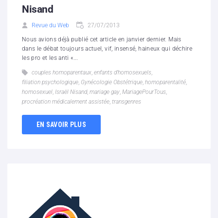
Nisand
Revue du Web
27/07/2013
Nous avions déjà publié cet article en janvier dernier. Mais
dans le débat toujours actuel, vif, insensé, haineux qui déchire
les pro et les anti «...
couples homoparentaux
,
enfants d’homosexuels
,
filiation psychologique
,
Gynécologie Obstétrique
,
homoparentalité
,
homosexuel
,
Israël Nisand
,
mariage gay
,
MariagePourTous
,
procréation médicalement assistée
,
transgenres
EN SAVOIR PLUS