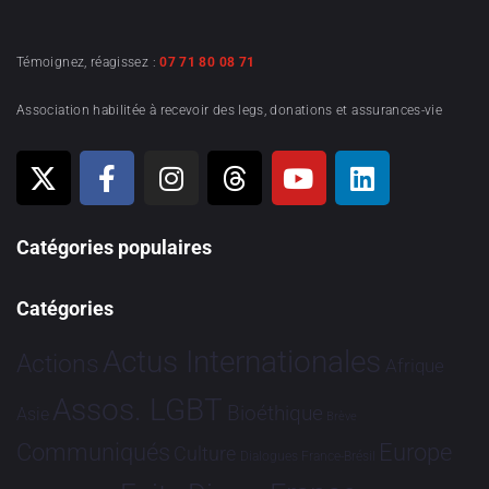
Témoignez, réagissez :
07 71 80 08 71
Association habilitée à recevoir des legs, donations et assurances-vie
Catégories populaires
Catégories
Actus Internationales
Actions
Afrique
Assos. LGBT
Bioéthique
Asie
Brève
Communiqués
Europe
Culture
Dialogues France-Brésil