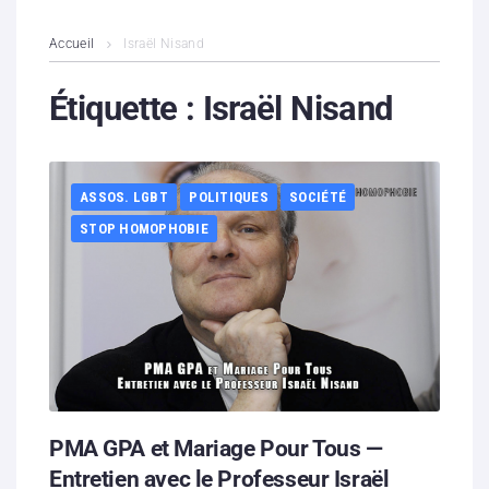
L’association
Accueil
Israël Nisand
Contenus litigieux
Étiquette :
Israël Nisand
Nous soutenir
ASSOS. LGBT
POLITIQUES
SOCIÉTÉ
Boutique
STOP HOMOPHOBIE
Partenaires
Contacts
Hébergement solidaire
PMA GPA et Mariage Pour Tous —
Entretien avec le Professeur Israël