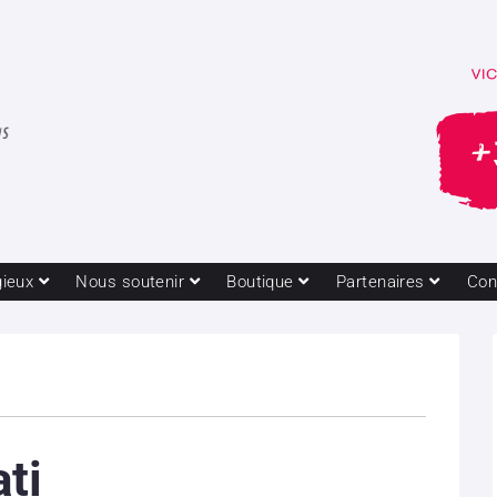
gieux
Nous soutenir
Boutique
Partenaires
Con
ati