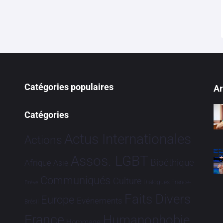
Catégories populaires
Ar
Catégories
Actus Internationales
Actions
Assos. LGBT
Bioéthique
Afrique
Asie
Communiqués
Culture
Dialogues France-
Brève
Faits Divers
Europe
Evénements
Brésil
France
Humanophobie
Hommage