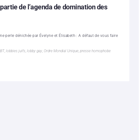
 partie de l’agenda de domination des
e perle dénichée par Évelyne et Élisabeth : A défaut de vous faire
BT
,
lobbies juifs
,
lobby gay
,
Ordre Mondial Unique
,
presse homophobe