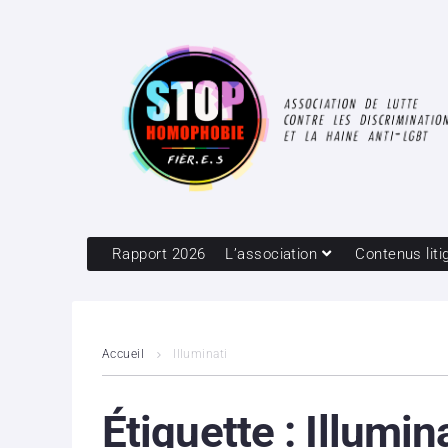
Rapport 2026
L’association
Contenus liti
Accueil
Illuminati
Étiquette :
Illumin