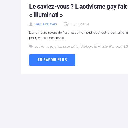
Le saviez-vous ? L’activisme gay fait
« Illuminati »
Revue du Web
15/11/2014
Dans notre revue de "la presse homophobe" cette semaine, un
peur, cet article devrait...
activisme gay
,
homosexualite
,
idéologie féministe
,
Illuminati
,
LG
EN SAVOIR PLUS