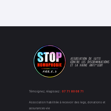
Témoignez, réagissez :
07 71 80 08 71
Association habilitée à recevoir des legs, donations et
assurances-vie