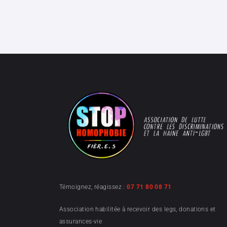
Témoignez, réagissez :
07 71 80 08 71
Association habilitée à recevoir des legs, donations et
assurances-vie