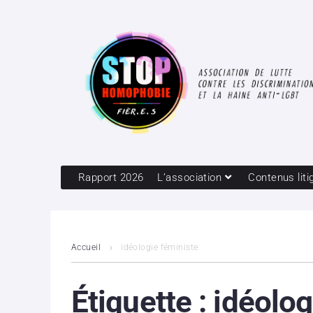
Rapport 2026
L’association
Contenus liti
Accueil
idéologie féministe
Étiquette :
idéolog