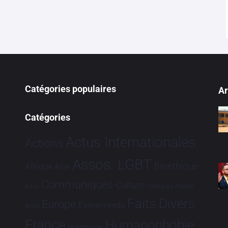
Catégories populaires
Ar
Catégories
Actus Internationales
Actions
Assos. LGBT
Bioéthique
Afrique
Asie
Communiqués
Culture
Dialogues France-
Brève
Faits Divers
Europe
Evénements
Brésil
France
Humanophobie
Hommage