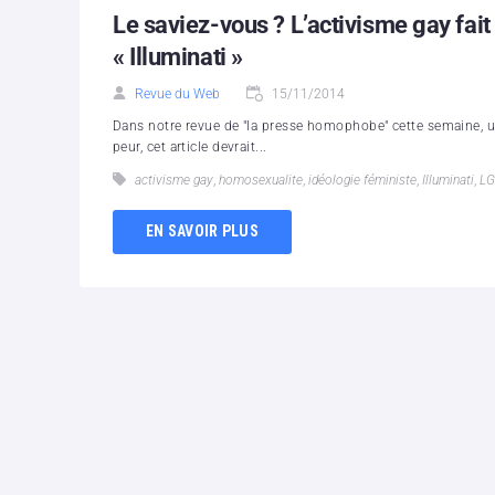
Le saviez-vous ? L’activisme gay fait
« Illuminati »
Revue du Web
15/11/2014
Dans notre revue de "la presse homophobe" cette semaine, un
peur, cet article devrait...
activisme gay
,
homosexualite
,
idéologie féministe
,
Illuminati
,
LG
EN SAVOIR PLUS