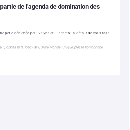
 partie de l’agenda de domination des
e perle dénichée par Évelyne et Élisabeth : A défaut de vous faire
BT
,
lobbies juifs
,
lobby gay
,
Ordre Mondial Unique
,
presse homophobe