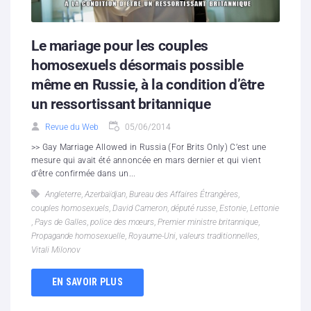
Le mariage pour les couples
homosexuels désormais possible
même en Russie, à la condition d’être
un ressortissant britannique
Revue du Web
05/06/2014
>> Gay Marriage Allowed in Russia (For Brits Only) C’est une
mesure qui avait été annoncée en mars dernier et qui vient
d’être confirmée dans un...
Angleterre
,
Azerbaïdjan
,
Bureau des Affaires Étrangères
,
couples homosexuels
,
David Cameron
,
député russe
,
Estonie
,
Lettonie
,
Pays de Galles
,
police des mœurs
,
Premier ministre britannique
,
Propagande homosexuelle
,
Royaume-Uni
,
valeurs traditionnelles
,
Vitali Milonov
EN SAVOIR PLUS