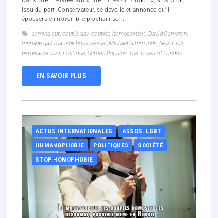
Dans une interview sur « The Times of London », Nick Gibb,
issu du parti Conservateur, se dévoile et annonce qu'il
épousera en novembre prochain son...
coming-out
,
couple gay
,
couples homosexuels
,
David Cameron
,
mariage gay
,
mariage homosexuel
,
Michael Simmonds
,
Nick Gibb
,
partenariat civil
,
Politique
,
Scrutin Populus
,
The Times of London
EN SAVOIR PLUS
ACTUS INTERNATIONALES
ASSOS. LGBT
HUMANOPHOBIE
POLITIQUES
SOCIÉTÉ
STOP HOMOPHOBIE