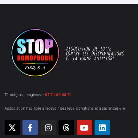
Témoignez, réagissez :
07 71 80 08 71
Association habilitée à recevoir des legs, donations et assurances-vie