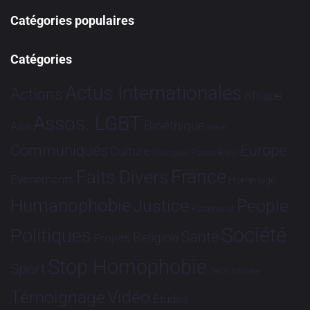
Catégories populaires
Catégories
Actus Internationales
Actions
Afrique
Assos. LGBT
Bioéthique
Asie
Brève
Communiqués
Europe
Culture
Dialogues France-Brésil
France
Faits Divers
Evénements
Hommage
Humanophobie
Justice
People
Partenariat
Société
Politiques
Santé
Religion
Projets
Stop Homophobie
Sport
Tech
Tribune
Vidéo
Témoignage
Études