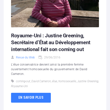
Royaume-Uni : Justine Greening,
Secrétaire d’État au Développement
international fait son coming out
Revue du Web
29/06/2016
L'élue conservatrice devient ainsi la première femme
ouvertement homosexuelle du gouvernement de David
Cameron.
coming-out
,
David Cameron
,
élue
,
homosexuelle
,
Justine Greening
,
Royaume-Uni
EN SAVOIR PLUS