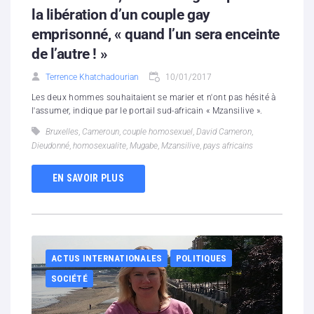
la libération d’un couple gay
emprisonné, « quand l’un sera enceinte
de l’autre ! »
Terrence Khatchadourian
10/01/2017
Les deux hommes souhaitaient se marier et n'ont pas hésité à
l'assumer, indique par le portail sud-africain « Mzansilive ».
Bruxelles
,
Cameroun
,
couple homosexuel
,
David Cameron
,
Dieudonné
,
homosexualite
,
Mugabe
,
Mzansilive
,
pays africains
EN SAVOIR PLUS
ACTUS INTERNATIONALES
POLITIQUES
SOCIÉTÉ