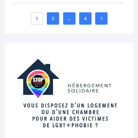
1
2
…
4