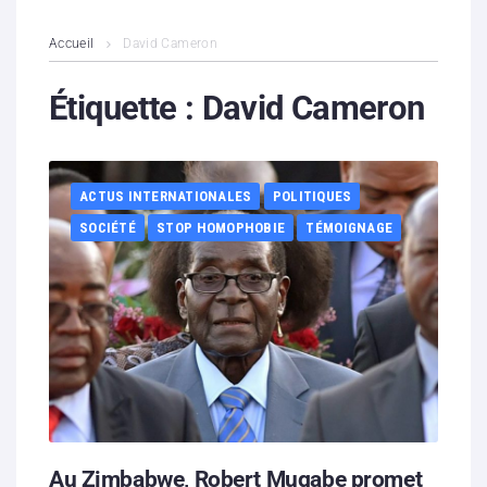
L’association
Accueil
David Cameron
Contenus litigieux
Étiquette :
David Cameron
Nous soutenir
ACTUS INTERNATIONALES
POLITIQUES
Boutique
SOCIÉTÉ
STOP HOMOPHOBIE
TÉMOIGNAGE
Partenaires
Contacts
Hébergement solidaire
Au Zimbabwe, Robert Mugabe promet