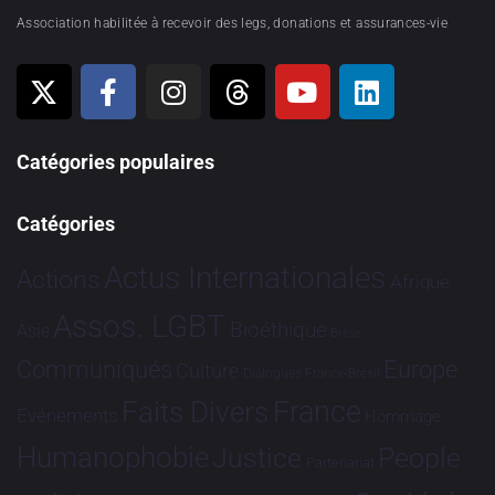
Association habilitée à recevoir des legs, donations et assurances-vie
Catégories populaires
Catégories
Actus Internationales
Actions
Afrique
Assos. LGBT
Bioéthique
Asie
Brève
Communiqués
Europe
Culture
Dialogues France-Brésil
France
Faits Divers
Evénements
Hommage
Humanophobie
Justice
People
Partenariat