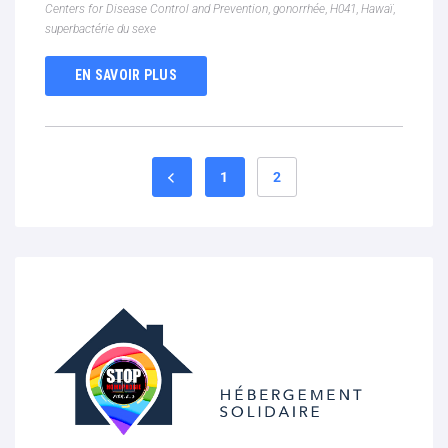
Centers for Disease Control and Prevention
,
gonorrhée
,
H041
,
Hawaï
,
superbactérie du sexe
EN SAVOIR PLUS
1
2