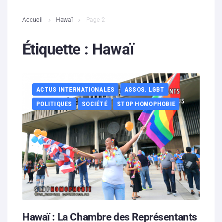
L’association
Accueil
Hawaï
Page 2
Contenus litigieux
Étiquette :
Hawaï
Nous soutenir
ACTUS INTERNATIONALES
ASSOS. LGBT
Boutique
POLITIQUES
SOCIÉTÉ
STOP HOMOPHOBIE
Partenaires
Contacts
Hébergement solidaire
Hawaï : La Chambre des Représentants