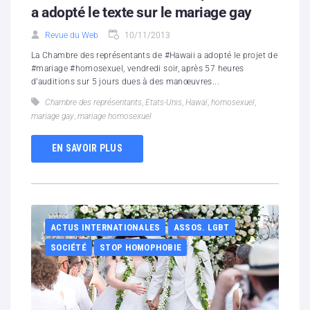
a adopté le texte sur le mariage gay
Revue du Web
10/11/2013
La Chambre des représentants de #Hawaii a adopté le projet de
#mariage #homosexuel, vendredi soir, après 57 heures
d’auditions sur 5 jours dues à des manœuvres...
Chambre des représentants
,
Etats-Unis
,
Hawaï
,
homosexuel
,
mariage gay
,
mariage homosexuel
EN SAVOIR PLUS
ACTUS INTERNATIONALES
ASSOS. LGBT
SOCIÉTÉ
STOP HOMOPHOBIE