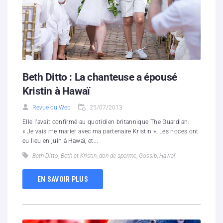
Beth Ditto : La chanteuse a épousé
Kristin à Hawaï
Revue du Web
25/07/2013
Elle l’avait confirmé au quotidien britannique The Guardian:
« Je vais me marier avec ma partenaire Kristin ». Les noces ont
eu lieu en juin à Hawaï, et...
Beth Ditto
,
Beth et Kristin
,
don de sperme
,
Gossip
,
Hawaï
EN SAVOIR PLUS