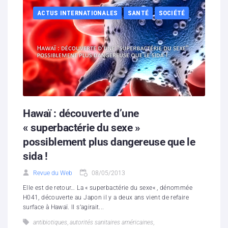
ACTUS INTERNATIONALES
SANTÉ
SOCIÉTÉ
Hawaï : découverte d’une
« superbactérie du sexe »
possiblement plus dangereuse que le
sida !
Revue du Web
08/05/2013
Elle est de retour… La « superbactérie du sexe« , dénommée
H041, découverte au Japon il y a deux ans vient de refaire
surface à Hawaï. Il s’agirait...
antibiotiques
,
autorités sanitaires américaines
,