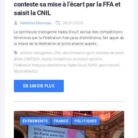
conteste sa mise à l’écart par la FFA et
saisit la CNIL
Valentine Monceau
28/01/2026
La sprinteuse transgenre Halba Diouf, exclue des compétitions
féminines par la Fédération française d’athlétisme, fait appel de
la relaxe de la fédération et porte plainte auprès...
athlètes transgenres
,
CNIL
,
discrimination sport
,
données de santé
,
droits LGBTQIA+
,
équité compétitive
,
exclusion sportive
,
Fédération française d’athlétisme
,
Halba Diouf
,
RGPD
,
sport inclusif
,
World Athletics
EN SAVOIR PLUS
EVÉNEMENTS
FRANCE
POLITIQUES