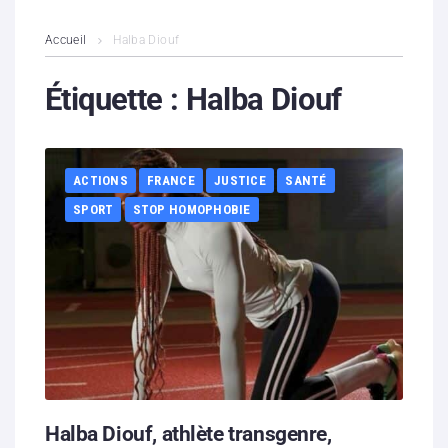
L’association
Accueil
Halba Diouf
Contenus litigieux
Étiquette :
Halba Diouf
Nous soutenir
ACTIONS
FRANCE
JUSTICE
SANTÉ
Boutique
SPORT
STOP HOMOPHOBIE
Partenaires
Contacts
Hébergement solidaire
Halba Diouf, athlète transgenre,