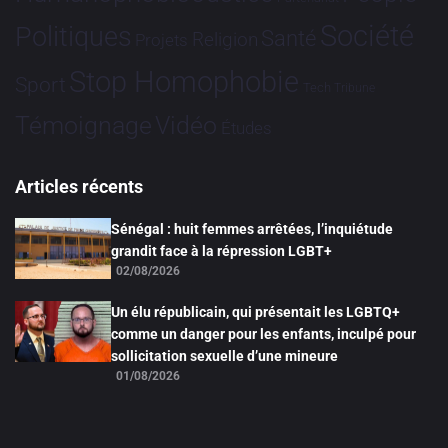
Société
Politiques
Santé
Religion
Projets
Stop Homophobie
Sport
Tech
Tribune
Vidéo
Témoignage
Études
Articles récents
Sénégal : huit femmes arrêtées, l’inquiétude
grandit face à la répression LGBT+
02/08/2026
Un élu républicain, qui présentait les LGBTQ+
comme un danger pour les enfants, inculpé pour
sollicitation sexuelle d’une mineure
01/08/2026