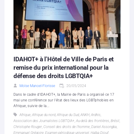
IDAHOT+ à l’Hôtel de Ville de Paris et
remise du prix international pour la
défense des droits LGBTQIA+
Moïse Manoel-Florisse
20/05/2024
Dans le cadre d'IDAHOT+, la Mairie de Paris a organisé ce 17
mai une conférence sur l'état des lieux des LGBTphobies en
Afrique, suivie de la...
Afrique
,
Afrique du nord
,
Afrique du Sud
,
ANKH
,
Ardhis
,
Association des Journalistes LGBTQIA+
,
Au-delà des frontières
,
Brésil
,
Christophe Rouger
,
Conseil des droits de l'homme
,
Daniel Assongba
,
Emmanuel Grégoire
,
Examen périodique universel
,
Halba Diouf
,