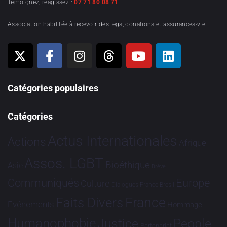
Témoignez, réagissez :
07 71 80 08 71
Association habilitée à recevoir des legs, donations et assurances-vie
Catégories populaires
Catégories
Actus Internationales
Actions
Afrique
Assos. LGBT
Bioéthique
Asie
Brève
Communiqués
Europe
Culture
Dialogues France-Brésil
France
Faits Divers
Evénements
Hommage
Humanophobie
Justice
People
Partenariat