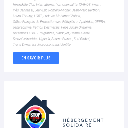
Hirondelle Club International
,
homosexualite
,
IDAHOT
,
imam
,
Inès Sanoussi
,
Jean-Luc Romero-Michel
,
Jean-Marc Berthon
,
Laura Thouny
,
LGBT
,
Ludovic-Mohamed Zahed
,
Office Français de Protection des Réfugiés et Apatrides
,
OFPRA
,
panarabisme
,
Patrick Desmarais
,
Pepe Julian Onziema
,
personnes LGBT+ migrantes
,
plaidoyer
,
Salma Alaoui
,
Sexual Minorities Uganda
,
Shams France
,
Sud Global
,
Trans Dynamics Morocco
,
transidentité
EN SAVOIR PLUS