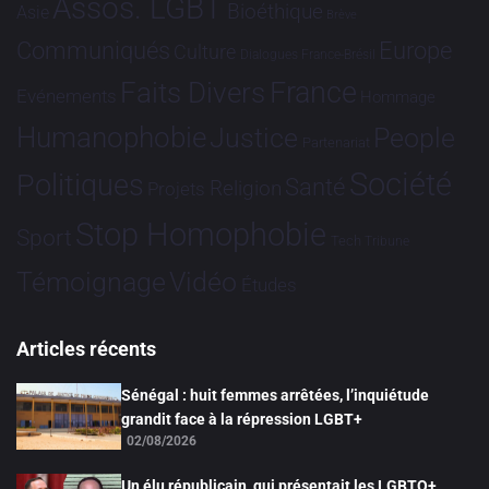
Assos. LGBT
Bioéthique
Asie
Brève
Communiqués
Europe
Culture
Dialogues France-Brésil
France
Faits Divers
Evénements
Hommage
Humanophobie
Justice
People
Partenariat
Société
Politiques
Santé
Religion
Projets
Stop Homophobie
Sport
Tech
Tribune
Vidéo
Témoignage
Études
Articles récents
Sénégal : huit femmes arrêtées, l’inquiétude
grandit face à la répression LGBT+
02/08/2026
Un élu républicain, qui présentait les LGBTQ+