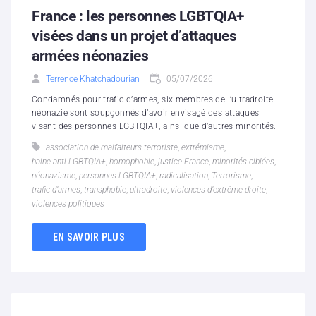
France : les personnes LGBTQIA+
visées dans un projet d’attaques
armées néonazies
Terrence Khatchadourian
05/07/2026
Condamnés pour trafic d’armes, six membres de l’ultradroite
néonazie sont soupçonnés d’avoir envisagé des attaques
visant des personnes LGBTQIA+, ainsi que d’autres minorités.
association de malfaiteurs terroriste
,
extrémisme
,
haine anti-LGBTQIA+
,
homophobie
,
justice France
,
minorités ciblées
,
néonazisme
,
personnes LGBTQIA+
,
radicalisation
,
Terrorisme
,
trafic d’armes
,
transphobie
,
ultradroite
,
violences d’extrême droite
,
violences politiques
EN SAVOIR PLUS