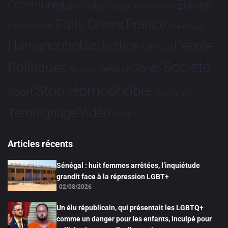
Communiqués
Europe
Culture
Dialogues France-Brésil
France
Faits Divers
Evénements
Hommage
Humanophobie
Justice
People
Partenariat
Société
Politiques
Santé
Religion
Projets
Stop Homophobie
Sport
Tech
Tribune
Vidéo
Témoignage
Études
Articles récents
Sénégal : huit femmes arrêtées, l’inquiétude
grandit face à la répression LGBT+
02/08/2026
Un élu républicain, qui présentait les LGBTQ+
comme un danger pour les enfants, inculpé pour