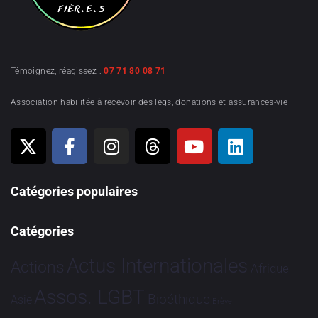
Témoignez, réagissez :
07 71 80 08 71
Association habilitée à recevoir des legs, donations et assurances-vie
Catégories populaires
Catégories
Actus Internationales
Actions
Afrique
Assos. LGBT
Bioéthique
Asie
Brève