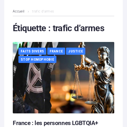
L’association
Accueil
trafic d’armes
Contenus litigieux
Étiquette :
trafic d’armes
Nous soutenir
FAITS DIVERS
FRANCE
JUSTICE
Boutique
STOP HOMOPHOBIE
Partenaires
Contacts
Hébergement solidaire
France : les personnes LGBTQIA+