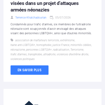
visées dans un projet d’attaques
armées néonazies
Terrence Khatchadourian
05/07/2026
Condamnés pour trafic d’armes, six membres de l’ultradroite
néonazie sont soupçonnés d’avoir envisagé des attaques
visant des personnes LGBTQIA+, ainsi que d’autres minorités.
association de malfaiteurs terroriste
,
extrémisme
,
haine anti-LGBTQIA+
,
homophobie
,
justice France
,
minorités ciblées
,
néonazisme
,
personnes LGBTQIA+
,
radicalisation
,
Terrorisme
,
trafic d’armes
,
transphobie
,
ultradroite
,
violences d’extrême droite
,
violences politiques
EN SAVOIR PLUS