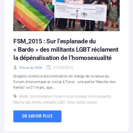
FSM_2015 : Sur l’esplanade du
« Bardo » des militants LGBT réclament
la dépénalisation de l’homosexualité
Revue du Web
01/04/2015
Slogans contre la discrimination en marge de la tenue du
Forum économique et social à Tunis : une petite "Marche des
fiertés" ce 27 mars, que...
Bardo
,
Discrimination
,
Forum social mondial
,
homosexualite
,
Marche des fiertés
,
militants LGBT
,
Tunis
,
tunise
,
tunisie
EN SAVOIR PLUS