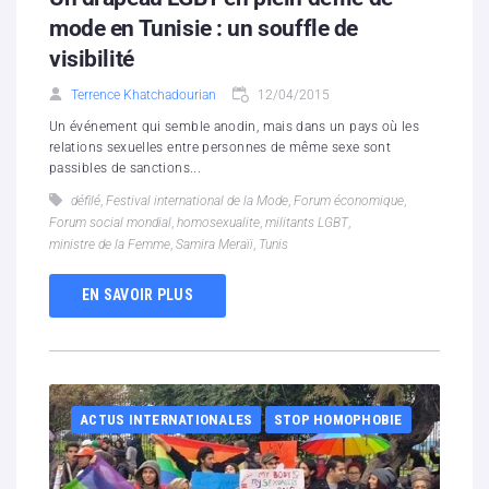
mode en Tunisie : un souffle de
visibilité
Terrence Khatchadourian
12/04/2015
Un événement qui semble anodin, mais dans un pays où les
relations sexuelles entre personnes de même sexe sont
passibles de sanctions...
défilé
,
Festival international de la Mode
,
Forum économique
,
Forum social mondial
,
homosexualite
,
militants LGBT
,
ministre de la Femme
,
Samira Meraïi
,
Tunis
EN SAVOIR PLUS
ACTUS INTERNATIONALES
STOP HOMOPHOBIE