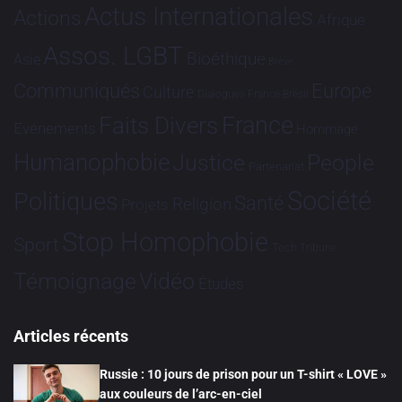
Actus Internationales
Actions
Afrique
Assos. LGBT
Bioéthique
Asie
Brève
Communiqués
Europe
Culture
Dialogues France-Brésil
France
Faits Divers
Evénements
Hommage
Humanophobie
Justice
People
Partenariat
Société
Politiques
Santé
Religion
Projets
Stop Homophobie
Sport
Tech
Tribune
Vidéo
Témoignage
Études
Articles récents
Russie : 10 jours de prison pour un T-shirt « LOVE »
aux couleurs de l’arc-en-ciel