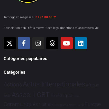
Témoignez, réagissez :
07 71 80 08 71
Association habilitée à recevoir des legs, donations et assurances-vie
Catégories populaires
Catégories
Actus Internationales
Actions
Afrique
Assos. LGBT
Bioéthique
Asie
Brève
Communiqués
Europe
Culture
Dialogues France-Brésil