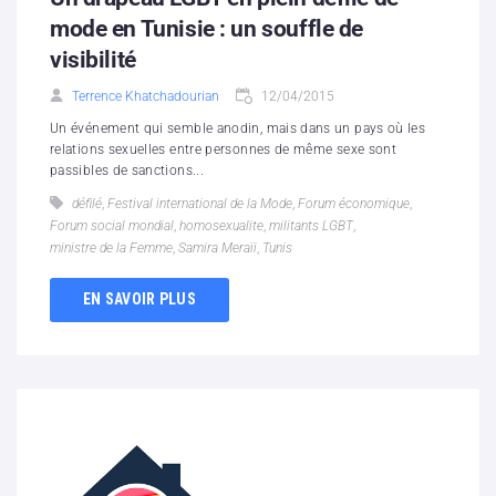
mode en Tunisie : un souffle de
visibilité
Terrence Khatchadourian
12/04/2015
Un événement qui semble anodin, mais dans un pays où les
relations sexuelles entre personnes de même sexe sont
passibles de sanctions...
défilé
,
Festival international de la Mode
,
Forum économique
,
Forum social mondial
,
homosexualite
,
militants LGBT
,
ministre de la Femme
,
Samira Meraïi
,
Tunis
EN SAVOIR PLUS