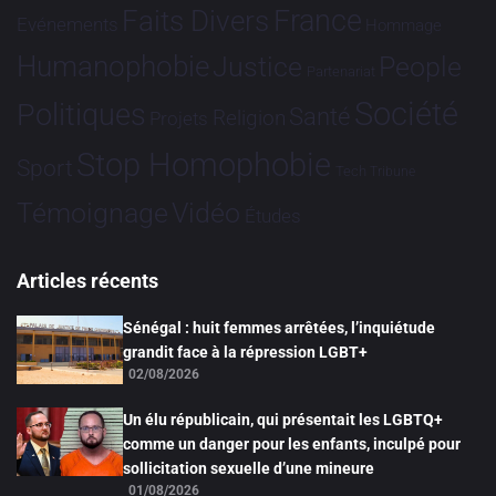
France
Faits Divers
Evénements
Hommage
Humanophobie
Justice
People
Partenariat
Société
Politiques
Santé
Religion
Projets
Stop Homophobie
Sport
Tech
Tribune
Vidéo
Témoignage
Études
Articles récents
Sénégal : huit femmes arrêtées, l’inquiétude
grandit face à la répression LGBT+
02/08/2026
Un élu républicain, qui présentait les LGBTQ+
comme un danger pour les enfants, inculpé pour
sollicitation sexuelle d’une mineure
01/08/2026