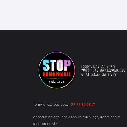
Témoignez, réagissez :
07 71 80 08 71
Association habilitée à recevoir des legs, donations et
assurances-vie