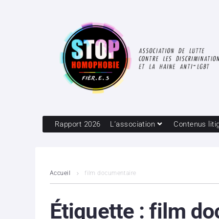
Rapport 2026
L’association
Contenus liti
Accueil
film documentaire
Étiquette :
film d