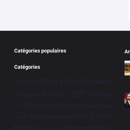
Catégories populaires
Ar
Catégories
Actus Internationales
Actions
Assos. LGBT
Bioéthique
Afrique
Asie
Communiqués
Culture
Dialogues France-
Brève
Faits Divers
Europe
Evénements
Brésil
France
Humanophobie
Hommage