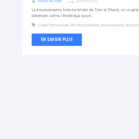
Revue du Web
02/05/2013
La bouleversante histoire brisée de Tom et Shane, un couple 
tellement a ému l’Amérique qu’un...
couple homosexuel
,
film documentaire
,
homosexualite
,
homose
EN SAVOIR PLUS