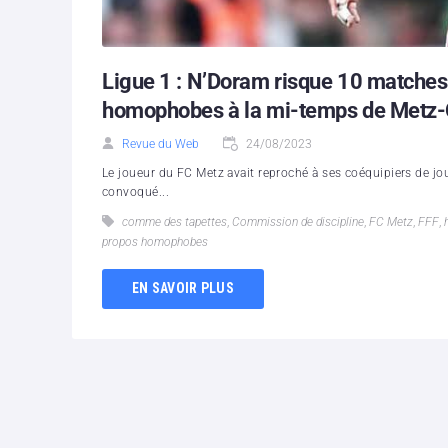
Ligue 1 : N’Doram risque 10 matches
homophobes à la mi-temps de Metz
Revue du Web
24/08/2023
Le joueur du FC Metz avait reproché à ses coéquipiers de jo
convoqué...
comme des tapettes
,
Commission de discipline
,
FC Metz
,
FFF
,
propos homophobes
EN SAVOIR PLUS