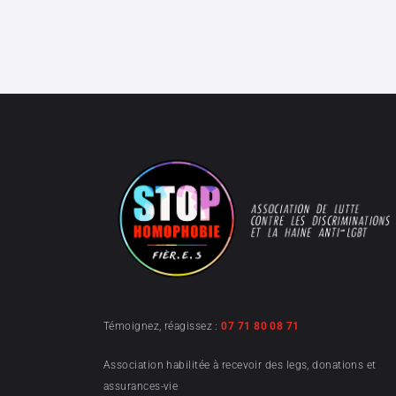
Témoignez, réagissez :
07 71 80 08 71
Association habilitée à recevoir des legs, donations et
assurances-vie