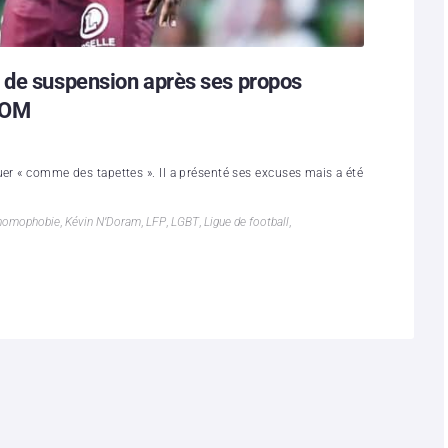
 de suspension après ses propos
-OM
uer « comme des tapettes ». Il a présenté ses excuses mais a été
homophobie
,
Kévin N’Doram
,
LFP
,
LGBT
,
Ligue de football
,