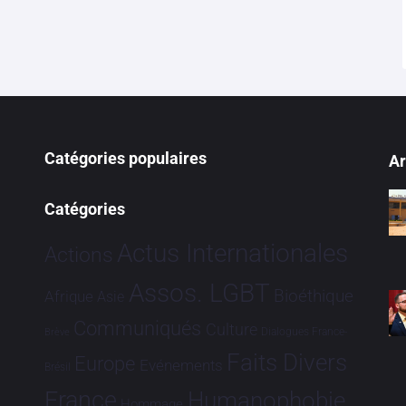
Catégories populaires
Ar
Catégories
Actus Internationales
Actions
Assos. LGBT
Bioéthique
Afrique
Asie
Communiqués
Culture
Dialogues France-
Brève
Faits Divers
Europe
Evénements
Brésil
France
Humanophobie
Hommage