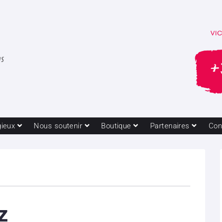
gieux
Nous soutenir
Boutique
Partenaires
Con
z