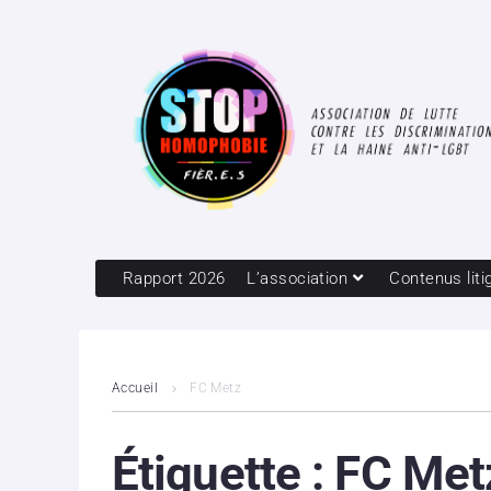
Rapport 2026
L’association
Contenus liti
Accueil
FC Metz
Étiquette :
FC Met