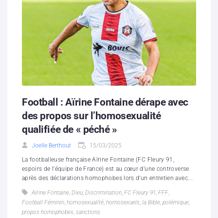
Football : Aïrine Fontaine dérape avec
des propos sur l’homosexualité
qualifiée de « péché »
Joelle Berthout
15/03/2025
La footballeuse française Aïrine Fontaine (FC Fleury 91,
espoirs de l'équipe de France) est au cœur d’une controverse
après des déclarations homophobes lors d’un entretien avec...
Aïrine Fontaine
,
Dieu
,
Discrimination
,
FC Fleury 91
,
FFF
,
Football Féminin
,
homosexualité
,
homosexuels
,
la Bible
,
polémique
,
propos homophobes
,
sanctions