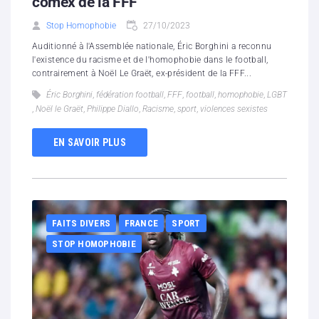
comex de la FFF
Stop Homophobie
27/10/2023
Auditionné à l'Assemblée nationale, Éric Borghini a reconnu
l'existence du racisme et de l'homophobie dans le football,
contrairement à Noël Le Graët, ex-président de la FFF...
Éric Borghini
,
fédération football
,
FFF
,
football
,
homophobie
,
LGBT
,
Noël le Graët
,
Philippe Diallo
,
Racisme
,
sport
,
violences sexistes
EN SAVOIR PLUS
FAITS DIVERS
FRANCE
SPORT
STOP HOMOPHOBIE