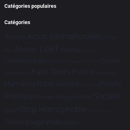
Catégories populaires
Catégories
Actus Internationales
Actions
Afrique
Assos. LGBT
Bioéthique
Asie
Brève
Communiqués
Europe
Culture
Dialogues France-Brésil
France
Faits Divers
Evénements
Hommage
Humanophobie
Justice
People
Partenariat
Société
Politiques
Santé
Religion
Projets
Stop Homophobie
Sport
Tech
Tribune
Vidéo
Témoignage
Études