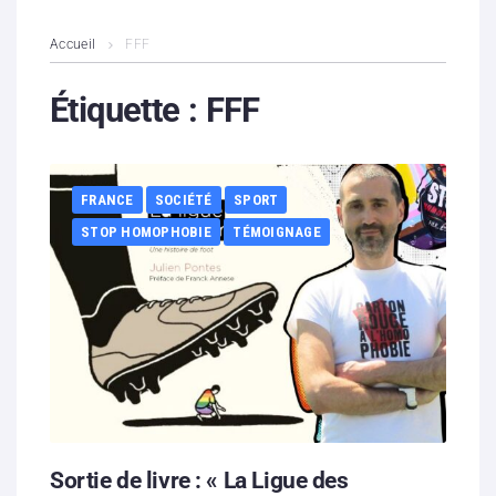
L’association
Accueil
FFF
Contenus litigieux
Étiquette :
FFF
Nous soutenir
FRANCE
SOCIÉTÉ
SPORT
Boutique
STOP HOMOPHOBIE
TÉMOIGNAGE
Partenaires
Contacts
Hébergement solidaire
Sortie de livre : « La Ligue des