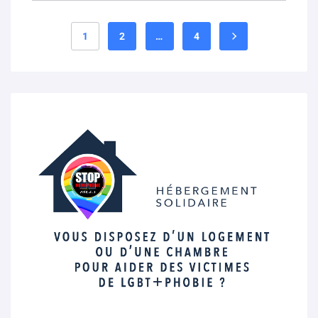
1
2
…
4