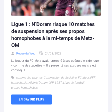
Ligue 1 : N’Doram risque 10 matches
de suspension après ses propos
homophobes à la mi-temps de Metz-
OM
Revue du Web
24/08/2023
Le joueur du FC Metz avait reproché à ses coéquipiers de jouer
« comme des tapettes ». Il a présenté ses excuses mais a été
convoqué...
comme des tapettes
,
Commission de discipline
,
FC Metz
,
FFF
,
homophobie
,
Kévin N’Doram
,
LFP
,
LGBT
,
Ligue de football
,
propos homophobes
EN SAVOIR PLUS