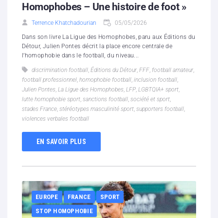
Homophobes – Une histoire de foot »
Terrence Khatchadourian
05/05/2026
Dans son livre La Ligue des Homophobes, paru aux Éditions du
Détour, Julien Pontes décrit la place encore centrale de
l’homophobie dans le football, du niveau...
discrimination football
,
Éditions du Détour
,
FFF
,
football amateur
,
football professionnel
,
homophobie football
,
inclusion football
,
Julien Pontes
,
La Ligue des Homophobes
,
LFP
,
LGBTQIA+ sport
,
lutte homophobie sport
,
sanctions football
,
société et sport
,
stades France
,
stéréotypes masculinité sport
,
supporters football
,
violences verbales football
EN SAVOIR PLUS
EUROPE
FRANCE
SPORT
STOP HOMOPHOBIE