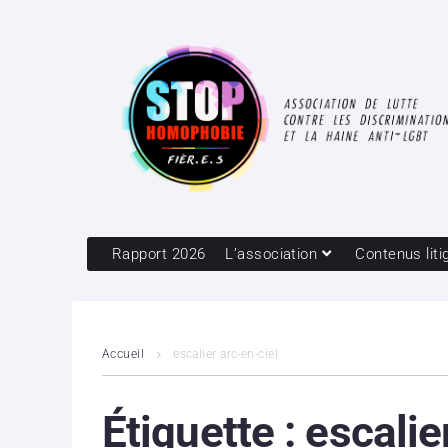
Rapport 2026
L’association
Contenus liti
Accueil
escalier arc-en-ciel
Étiquette :
escalie