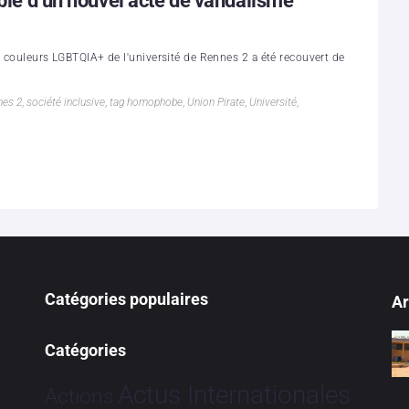
ible d’un nouvel acte de vandalisme
x couleurs LGBTQIA+ de l'université de Rennes 2 a été recouvert de
nes 2
,
société inclusive
,
tag homophobe
,
Union Pirate
,
Université
,
Catégories populaires
Ar
Catégories
Actus Internationales
Actions