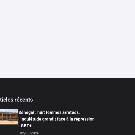
ticles récents
Sénégal : huit femmes arrêtées,
l’inquiétude grandit face à la répression
LGBT+
02/08/2026