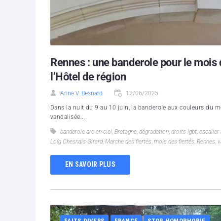
Rennes : une banderole pour le mois d
l’Hôtel de région
Anne V. Besnard
12/06/2025
Dans la nuit du 9 au 10 juin, la banderole aux couleurs du mo
vandalisée....
banderole arc-en-ciel
,
Bretagne
,
dégradation
,
droits lgbt
,
escalier 
Loïg Chesnais-Girard
,
Marche des fiertés
,
mois des fiertés
,
Rennes
,
v
EN SAVOIR PLUS
FAITS DIVERS
FRANCE
STOP HOMOPHOBIE