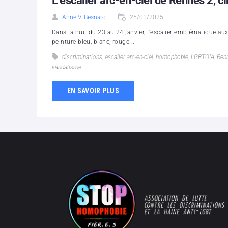
L’escalier arc-en-ciel de Rennes 2, c
Anne V. Besnard
25/01/2025
Dans la nuit du 23 au 24 janvier, l'escalier emblématique au
peinture bleu, blanc, rouge...
discriminations
,
escalier arc-en-ciel
,
homophobie
,
LGBTQIA
,
Ren
vandalisme
EN SAVOIR PLUS