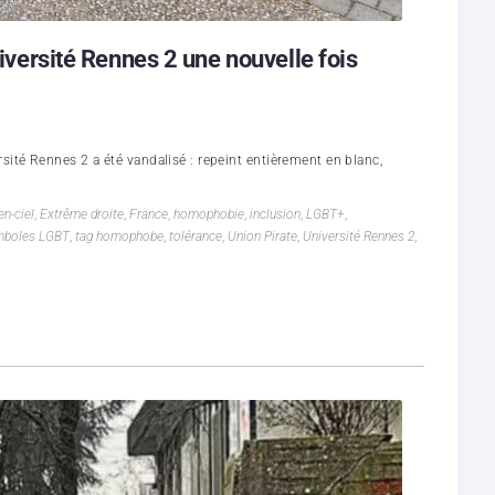
niversité Rennes 2 une nouvelle fois
versité Rennes 2 a été vandalisé : repeint entièrement en blanc,
en-ciel
,
Extrême droite
,
France
,
homophobie
,
inclusion
,
LGBT+
,
mboles LGBT
,
tag homophobe
,
tolérance
,
Union Pirate
,
Université Rennes 2
,