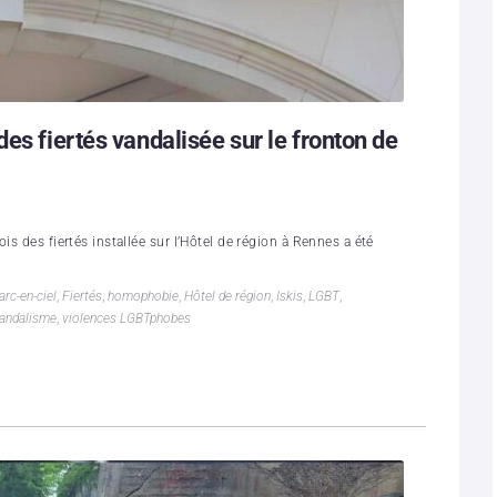
es fiertés vandalisée sur le fronton de
is des fiertés installée sur l’Hôtel de région à Rennes a été
arc-en-ciel
,
Fiertés
,
homophobie
,
Hôtel de région
,
Iskis
,
LGBT
,
andalisme
,
violences LGBTphobes