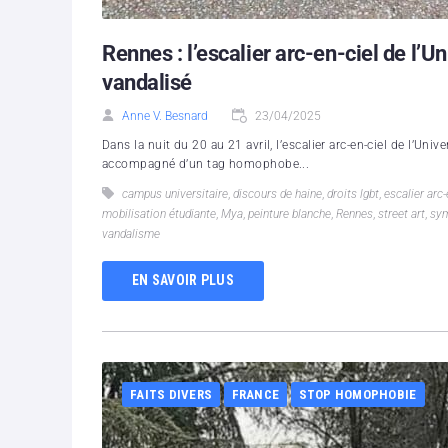
Rennes : l’escalier arc-en-ciel de l’U
vandalisé
Anne V. Besnard
23/04/2025
Dans la nuit du 20 au 21 avril, l’escalier arc-en-ciel de l’Uni
accompagné d’un tag homophobe...
campus universitaire
,
discours de haine
,
droits lgbt
,
escalier arc-
mobilisation étudiante
,
Mya
,
peinture blanche
,
Rennes
,
street art
,
sy
vandalisme
EN SAVOIR PLUS
FAITS DIVERS
FRANCE
STOP HOMOPHOBIE