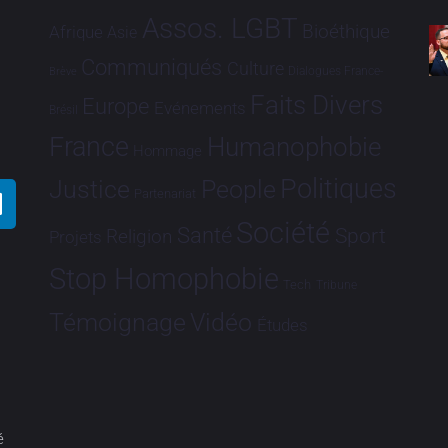
Assos. LGBT
Bioéthique
Afrique
Asie
Communiqués
Culture
Dialogues France-
Brève
Faits Divers
Europe
Evénements
Brésil
France
Humanophobie
Hommage
Politiques
Justice
People
Partenariat
Société
Santé
Sport
Religion
Projets
Stop Homophobie
Tech
Tribune
Vidéo
Témoignage
Études
é