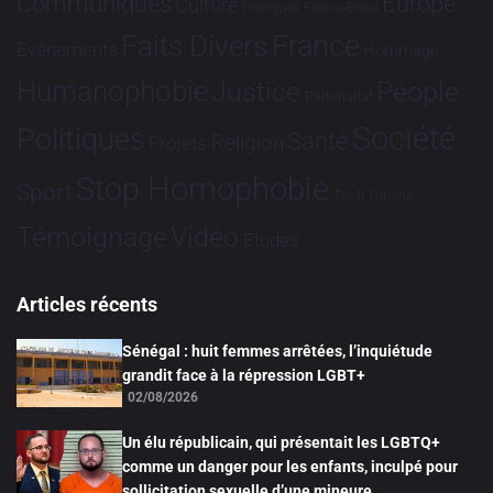
Communiqués
Europe
Culture
Dialogues France-Brésil
France
Faits Divers
Evénements
Hommage
Humanophobie
Justice
People
Partenariat
Société
Politiques
Santé
Religion
Projets
Stop Homophobie
Sport
Tech
Tribune
Vidéo
Témoignage
Études
Articles récents
Sénégal : huit femmes arrêtées, l’inquiétude
grandit face à la répression LGBT+
02/08/2026
Un élu républicain, qui présentait les LGBTQ+
comme un danger pour les enfants, inculpé pour
sollicitation sexuelle d’une mineure