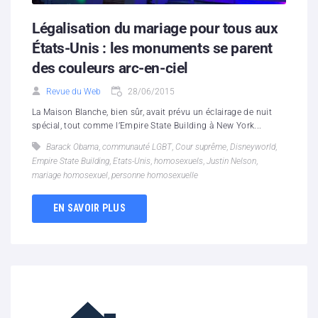
Légalisation du mariage pour tous aux
États-Unis : les monuments se parent
des couleurs arc-en-ciel
Revue du Web
28/06/2015
La Maison Blanche, bien sûr, avait prévu un éclairage de nuit
spécial, tout comme l’Empire State Building à New York...
Barack Obama
,
communauté LGBT
,
Cour suprême
,
Disneyworld
,
Empire State Building
,
Etats-Unis
,
homosexuels
,
Justin Nelson
,
mariage homosexuel
,
personne homosexuelle
EN SAVOIR PLUS