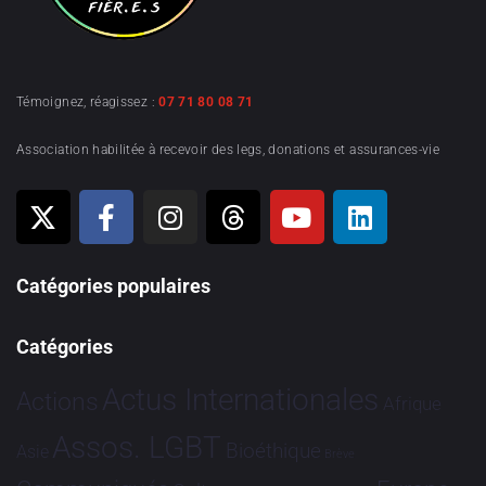
Témoignez, réagissez :
07 71 80 08 71
Association habilitée à recevoir des legs, donations et assurances-vie
Catégories populaires
Catégories
Actus Internationales
Actions
Afrique
Assos. LGBT
Bioéthique
Asie
Brève