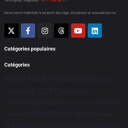
Témoignez, réagissez :
07 71 80 08 71
Association habilitée à recevoir des legs, donations et assurances-vie
Catégories populaires
Catégories
Actus Internationales
Actions
Afrique
Assos. LGBT
Bioéthique
Asie
Brève
Communiqués
Europe
Culture
Dialogues France-Brésil
France
Faits Divers
Evénements
Hommage
Humanophobie
Justice
People
Partenariat