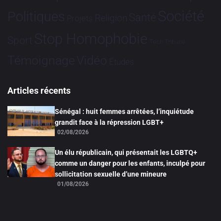
Société
Politiques
Santé
Religion
Projets
Stop Homophobie
Sport
Tech
Tribune
Vidéo
Témoignage
Études
Articles récents
Sénégal : huit femmes arrêtées, l’inquiétude
grandit face à la répression LGBT+
02/08/2026
Un élu républicain, qui présentait les LGBTQ+
comme un danger pour les enfants, inculpé pour
sollicitation sexuelle d’une mineure
01/08/2026