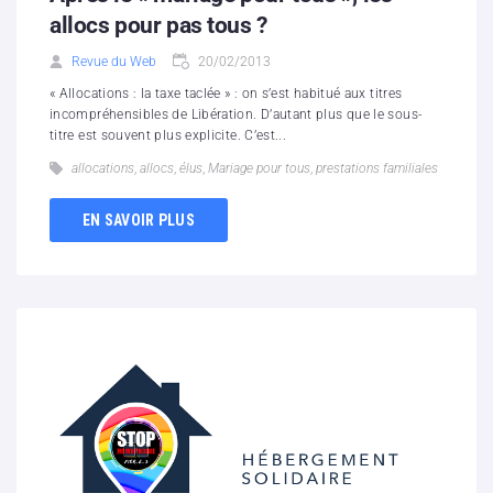
allocs pour pas tous ?
Revue du Web
20/02/2013
« Allocations : la taxe taclée » : on s’est habitué aux titres
incompréhensibles de Libération. D’autant plus que le sous-
titre est souvent plus explicite. C’est...
allocations
,
allocs
,
élus
,
Mariage pour tous
,
prestations familiales
EN SAVOIR PLUS