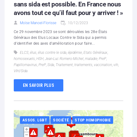
sans sida est possible. En France nous
avons tout ce qu’il faut pour y arriver ! »
Moïse Manoel-Florisse
10/12/2023
Ce 29 novembre 2023 se sont déroulées les 28e États
Généraux des Elus Locaux Contre le Sida qui a permis
d'identifier des axes d'amélioration pour faire...
ELCS
,
élus
,
élus contre le sida
,
épidémie
,
Etats Généraux
,
homosexuels
,
HSH
,
Jean-Luc Romero-Michel
,
maladie; PreP
,
Papillomavirus
,
PreP
,
Sida
,
Traitement
,
traitements
,
vaccination
,
vih
,
VIH/Sida
EN SAVOIR PLUS
ASSOS. LGBT
SOCIÉTÉ
STOP HOMOPHOBIE