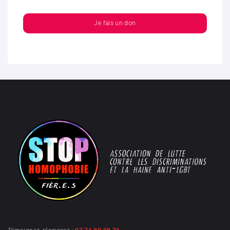
Je fais un don