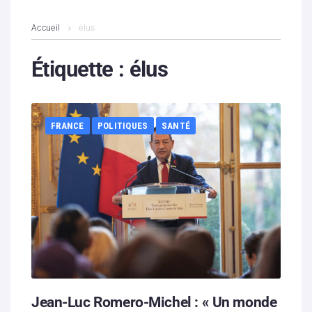
L’association
Accueil
élus
Contenus litigieux
Étiquette :
élus
Nous soutenir
FRANCE
POLITIQUES
SANTÉ
Boutique
Partenaires
Contacts
Hébergement solidaire
Jean-Luc Romero-Michel : « Un monde