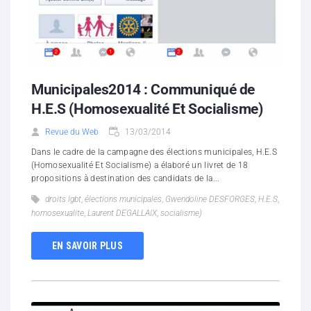
Municipales2014 : Communiqué de
H.E.S (Homosexualité Et Socialisme)
Revue du Web
13/03/2014
Dans le cadre de la campagne des élections municipales, H.E.S
(Homosexualité Et Socialisme) a élaboré un livret de 18
propositions à destination des candidats de la...
droits lgbt
,
élections municipales
,
Gwendoline DESFORGES
,
H.E.S
,
homosexualite
,
Laurent DEGALLAIX
,
socialisme)
EN SAVOIR PLUS