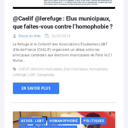
@Caelif @lerefuge : Elus municipaux,
que faites-vous contre l’homophobie ?
Revue du Web
26/02/2014
Le Refuge et le Collectif des Associations Étudiantes LGBT
d’Ile-de-France (CAELIF) organisent un débat entre les
principaux candidats aux élections municipales de Paris le 27
février...
CAELIF
,
élections municipales
,
Elus municipaux
,
homophobie
,
LeRefuge
,
LGBT
,
transphobie
EN SAVOIR PLUS
ASSOS. LGBT
HUMANOPHOBIE
POLITIQUES