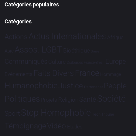
Catégories populaires
Catégories
Actus Internationales
Actions
Afrique
Assos. LGBT
Bioéthique
Asie
Brève
Communiqués
Europe
Culture
Dialogues France-Brésil
France
Faits Divers
Evénements
Hommage
Humanophobie
Justice
People
Partenariat
Société
Politiques
Santé
Religion
Projets
Stop Homophobie
Sport
Tech
Tribune
Vidéo
Témoignage
Études