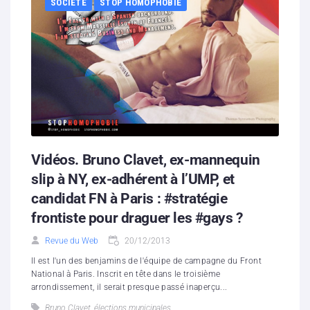
SOCIÉTÉ
STOP HOMOPHOBIE
Vidéos. Bruno Clavet, ex-mannequin
slip à NY, ex-adhérent à l’UMP, et
candidat FN à Paris : #stratégie
frontiste pour draguer les #gays ?
Revue du Web
20/12/2013
ll est l'un des benjamins de l'équipe de campagne du Front
National à Paris. Inscrit en tête dans le troisième
arrondissement, il serait presque passé inaperçu...
Bruno Clavet
,
élections municipales