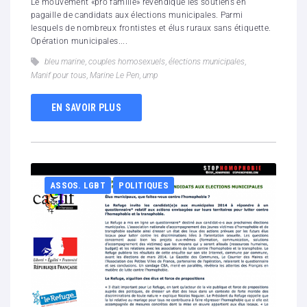
Le mouvement «pro famille» revendique les soutiens en
pagaille de candidats aux élections municipales. Parmi
lesquels de nombreux frontistes et élus ruraux sans étiquette.
Opération municipales....
bleu marine
,
couples homosexuels
,
élections municipales
,
Manif pour tous
,
Marine Le Pen
,
ump
EN SAVOIR PLUS
ASSOS. LGBT
POLITIQUES