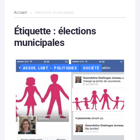
L’association
Accueil
élections municipales
Contenus litigieux
Étiquette :
élections
municipales
Nous soutenir
Boutique
ASSOS. LGBT
POLITIQUES
SOCIÉTÉ
Partenaires
Contacts
Hébergement solidaire