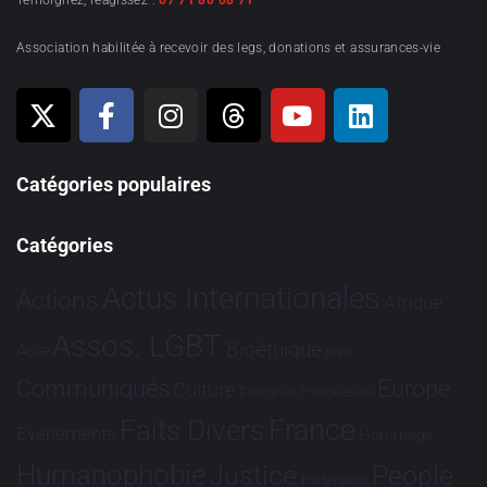
Témoignez, réagissez :
07 71 80 08 71
Association habilitée à recevoir des legs, donations et assurances-vie
Catégories populaires
Catégories
Actus Internationales
Actions
Afrique
Assos. LGBT
Bioéthique
Asie
Brève
Communiqués
Europe
Culture
Dialogues France-Brésil
France
Faits Divers
Evénements
Hommage
Humanophobie
Justice
People
Partenariat