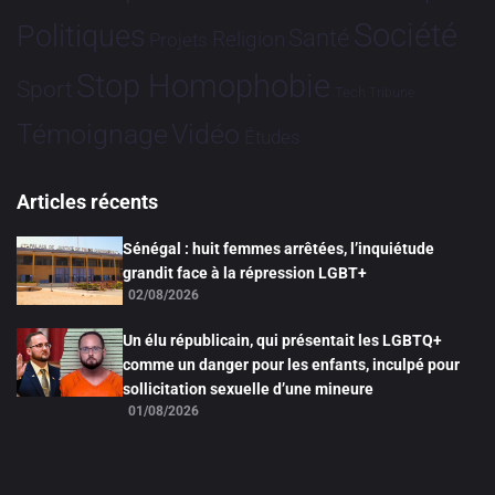
Société
Politiques
Santé
Religion
Projets
Stop Homophobie
Sport
Tech
Tribune
Vidéo
Témoignage
Études
Articles récents
Sénégal : huit femmes arrêtées, l’inquiétude
grandit face à la répression LGBT+
02/08/2026
Un élu républicain, qui présentait les LGBTQ+
comme un danger pour les enfants, inculpé pour
sollicitation sexuelle d’une mineure
01/08/2026