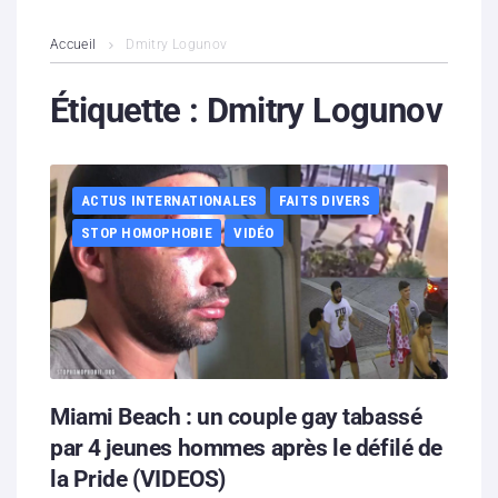
L’association
Accueil
Dmitry Logunov
Contenus litigieux
Étiquette :
Dmitry Logunov
Nous soutenir
ACTUS INTERNATIONALES
FAITS DIVERS
Boutique
STOP HOMOPHOBIE
VIDÉO
Partenaires
Contacts
Hébergement solidaire
Miami Beach : un couple gay tabassé
par 4 jeunes hommes après le défilé de
la Pride (VIDEOS)