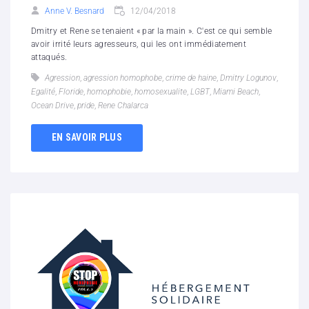
Anne V. Besnard
12/04/2018
Dmitry et Rene se tenaient « par la main ». C'est ce qui semble
avoir irrité leurs agresseurs, qui les ont immédiatement
attaqués.
Agression
,
agression homophobe
,
crime de haine
,
Dmitry Logunov
,
Egalité
,
Floride
,
homophobie
,
homosexualite
,
LGBT
,
Miami Beach
,
Ocean Drive
,
pride
,
Rene Chalarca
EN SAVOIR PLUS