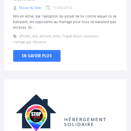
Revue du Web
11/03/2013
Mis en échec par l'adoption du projet de loi contre lequel ils se
battaient, les opposants au mariage pour tous ne baissent pas
les bras. Ils...
affiches
,
Anti
,
dérivent
,
entre
,
Frigide Barjot
,
haineuses
,
mariage gay
,
Menaces
EN SAVOIR PLUS