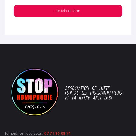
Je fais un don
Témoignez, réagissez :
07 71 80 08 71