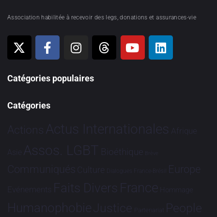
Association habilitée à recevoir des legs, donations et assurances-vie
Catégories populaires
Catégories
Actus Internationales
Actions
Afrique
Assos. LGBT
Bioéthique
Asie
Brève
Communiqués
Europe
Culture
Dialogues France-Brésil
France
Faits Divers
Evénements
Hommage
Humanophobie
Justice
People
Partenariat