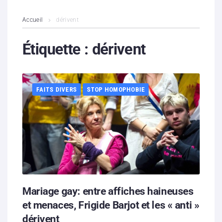
L’association
Accueil
dérivent
Contenus litigieux
Étiquette :
dérivent
Nous soutenir
FAITS DIVERS
STOP HOMOPHOBIE
Boutique
Partenaires
Contacts
Hébergement solidaire
Mariage gay: entre affiches haineuses
et menaces, Frigide Barjot et les « anti »
dérivent