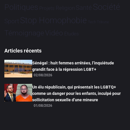
Société
Politiques
Santé
Religion
Projets
Stop Homophobie
Sport
Tech
Tribune
Vidéo
Témoignage
Études
Articles récents
Sénégal : huit femmes arrêtées, l’inquiétude
grandit face à la répression LGBT+
02/08/2026
Un élu républicain, qui présentait les LGBTQ+
comme un danger pour les enfants, inculpé pour
sollicitation sexuelle d’une mineure
01/08/2026