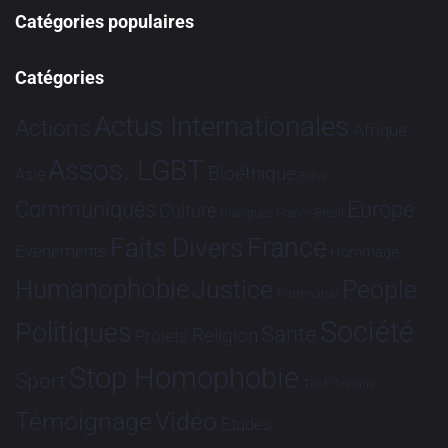
Catégories populaires
Catégories
Actus Internationales
Actions
Afrique
Assos. LGBT
Bioéthique
Asie
Brève
Communiqués
Europe
Culture
Dialogues France-Brésil
France
Faits Divers
Evénements
Hommage
Humanophobie
Justice
People
Partenariat
Société
Politiques
Santé
Religion
Projets
Stop Homophobie
Sport
Tech
Tribune
Vidéo
Témoignage
Études