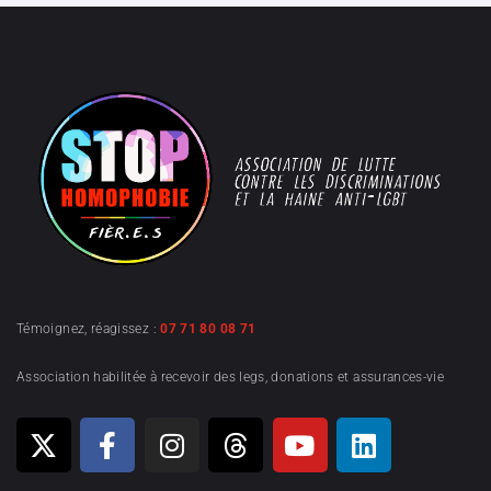
Témoignez, réagissez :
07 71 80 08 71
Association habilitée à recevoir des legs, donations et assurances-vie