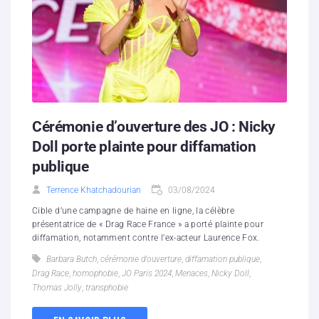
Cérémonie d’ouverture des JO : Nicky
Doll porte plainte pour diffamation
publique
Terrence Khatchadourian
03/08/2024
Cible d’une campagne de haine en ligne, la célèbre
présentatrice de « Drag Race France » a porté plainte pour
diffamation, notamment contre l’ex-acteur Laurence Fox.
Barbara Butch
,
cérémonie d'ouverture
,
diffamation publique
,
Drag Race
,
homophobie
,
JO Paris 2024
,
Menaces
,
Nicky Doll
,
Thomas Jolly
,
transphobie