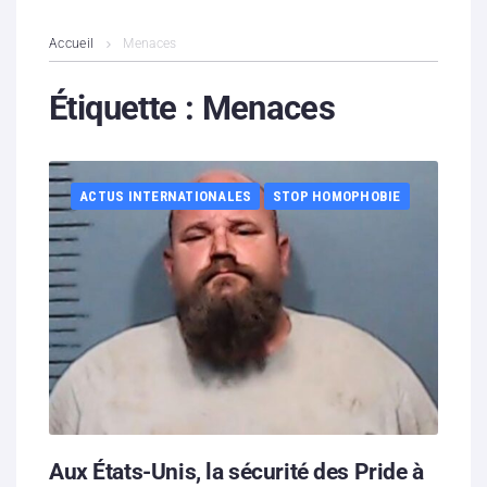
L’association
Accueil
Menaces
Contenus litigieux
Étiquette :
Menaces
Nous soutenir
ACTUS INTERNATIONALES
STOP HOMOPHOBIE
Boutique
Partenaires
Contacts
Hébergement solidaire
Aux États-Unis, la sécurité des Pride à