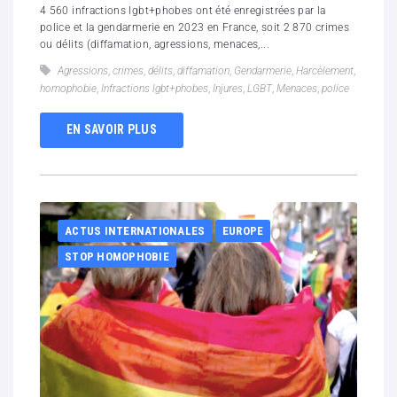
4 560 infractions lgbt+phobes ont été enregistrées par la
police et la gendarmerie en 2023 en France, soit 2 870 crimes
ou délits (diffamation, agressions, menaces,...
Agressions
,
crimes
,
délits
,
diffamation
,
Gendarmerie
,
Harcèlement
,
homophobie
,
Infractions lgbt+phobes
,
Injures
,
LGBT
,
Menaces
,
police
EN SAVOIR PLUS
ACTUS INTERNATIONALES
EUROPE
STOP HOMOPHOBIE