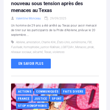
nouveau sous tension après des
menaces au Texas
Valentine Monceau
29/09/2025
Un homme de 29 ans a été arrêté au Texas pour avoir menacé
de tirer sur les participants de la Pride d’Abilene, prévue le 20
septembre....
Abilene
,
arrestation
,
Charlie Kirk
,
États-Unis
,
extrémisme
,
FBI
,
Fusillade
,
homophobie
,
justice fédérale
,
LGBTQIA+
,
Menaces
,
pride
,
réseaux sociaux
,
sécurité
,
Texas
,
violences
EN SAVOIR PLUS
ACTIONS
COMMUNIQUÉS
FAITS DIVERS
FRANCE
JUSTICE
SPORT
STOP HOMOPHOBIE