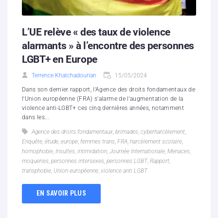
L’UE relève « des taux de violence
alarmants » à l’encontre des personnes
LGBT+ en Europe
Terrence Khatchadourian
15/05/2024
Dans son dernier rapport, l'Agence des droits fondamentaux de
l'Union européenne (FRA) s'alarme de l'augmentation de la
violence anti-LGBT+ ces cinq dernières années, notamment
dans les...
Agence des droits fondamentaux
,
brimades
,
cyberharcèlement
,
Enquête
,
étude
,
europe
,
femmes trans
,
FRA
,
harcèlement scolaire
,
homophobie
,
Insultes
,
intimidation
,
Journée Internationale
,
Menaces
,
moqueries
,
personnes intersexes
,
personnes LGBT
,
Rapport
,
transphobie
,
Union européenne
,
violence anti LGBT
EN SAVOIR PLUS