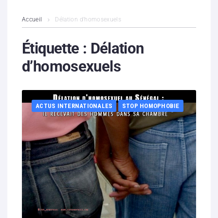
L’association
Accueil
Délation d’homosexuels
Contenus litigieux
Étiquette :
Délation
d’homosexuels
Nous soutenir
Boutique
ACTUS INTERNATIONALES
STOP HOMOPHOBIE
Partenaires
Contacts
Hébergement solidaire