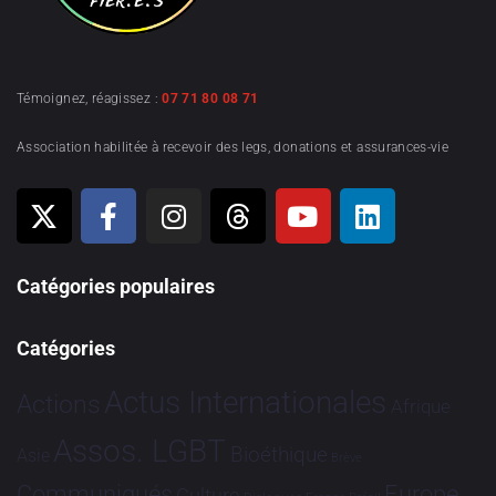
Témoignez, réagissez :
07 71 80 08 71
Association habilitée à recevoir des legs, donations et assurances-vie
Catégories populaires
Catégories
Actus Internationales
Actions
Afrique
Assos. LGBT
Bioéthique
Asie
Brève
Communiqués
Europe
Culture