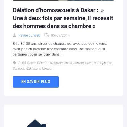
Délation d’homosexuels à Dakar : »
Une à deux fois par semaine, il recevait
des hommes dans sa chambre «
Revue du Web
05/09/2014
Billa Bâ, 30 ans, cireur de chaussures, avec peu de moyens,
avait pris en location une chambre dans une maison, qu’il
partageait pour se loger dans...
B. Bâ
,
Dakar
,
Délation d'homosexuels
,
homophobes
,
homophobie
,
Sénégal
,
Wakhinane Nimzatt
EN SAVOIR PLUS