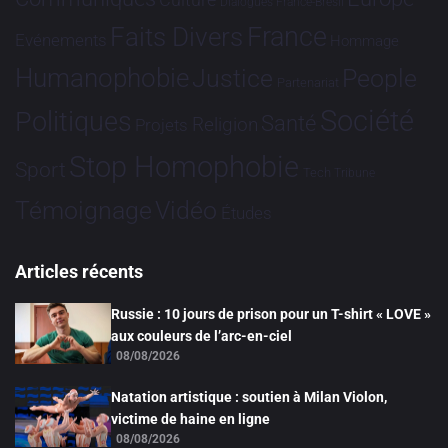
Dialogues France-Brésil
France
Faits Divers
Evénements
Hommage
Humanophobie
Justice
People
Partenariat
Société
Politiques
Santé
Religion
Projets
Stop Homophobie
Sport
Tech
Tribune
Vidéo
Témoignage
Études
Articles récents
Russie : 10 jours de prison pour un T-shirt « LOVE »
aux couleurs de l’arc-en-ciel
08/08/2026
Natation artistique : soutien à Milan Violon,
victime de haine en ligne
08/08/2026