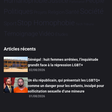
Humanophobie
Justice
People
Partenariat
Société
Politiques
Santé
Religion
Projets
Stop Homophobie
Sport
Tech
Tribune
Vidéo
Témoignage
Études
Articles récents
Sénégal : huit femmes arrêtées, l’inquiétude
grandit face à la répression LGBT+
02/08/2026
Un élu républicain, qui présentait les LGBTQ+
comme un danger pour les enfants, inculpé pour
sollicitation sexuelle d’une mineure
01/08/2026