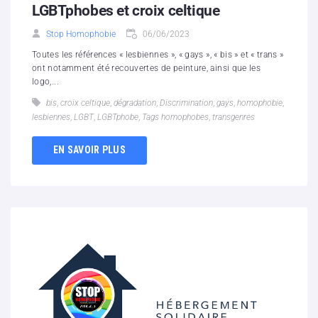
LGBTphobes et croix celtique
Stop Homophobie
06/06/2023
Toutes les références « lesbiennes », « gays », « bis » et « trans »
ont notamment été recouvertes de peinture, ainsi que les
logo,...
bis
,
croix celtique
,
dégradation
,
Discrimination
,
gays
,
homophobie
,
lesbiennes
,
LGBT
,
LGBTphobe
,
Tags homophobes
,
transgenres
EN SAVOIR PLUS