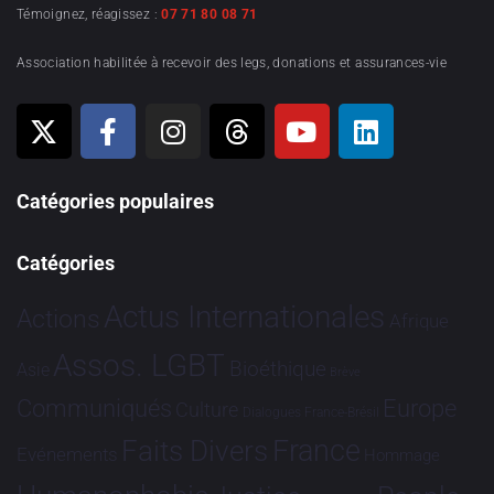
Témoignez, réagissez :
07 71 80 08 71
Association habilitée à recevoir des legs, donations et assurances-vie
Catégories populaires
Catégories
Actus Internationales
Actions
Afrique
Assos. LGBT
Bioéthique
Asie
Brève
Communiqués
Europe
Culture
Dialogues France-Brésil
France
Faits Divers
Evénements
Hommage