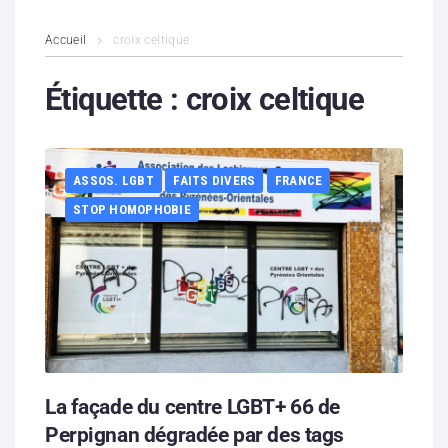
L’association
Accueil
croix celtique
Contenus litigieux
Étiquette :
croix celtique
Nous soutenir
ASSOS. LGBT
FAITS DIVERS
FRANCE
Boutique
STOP HOMOPHOBIE
Partenaires
Contacts
Hébergement solidaire
La façade du centre LGBT+ 66 de
Perpignan dégradée par des tags