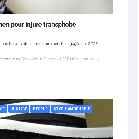
en pour injure transphobe
dans le cadre de la procédure pénale engagée par STOP
femme trans
,
Geneviève de Fontenay
,
LGBT
,
plainte transphobie
CE
JUSTICE
PEOPLE
STOP HOMOPHOBIE