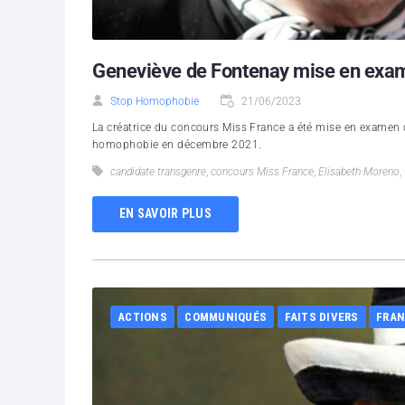
Geneviève de Fontenay mise en exam
Stop Homophobie
21/06/2023
La créatrice du concours Miss France a été mise en examen 
homophobie en décembre 2021.
candidate transgenre
,
concours Miss France
,
Elisabeth Moreno
,
EN SAVOIR PLUS
ACTIONS
COMMUNIQUÉS
FAITS DIVERS
FRAN