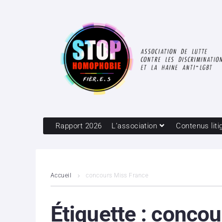
Rapport 2026
L’association
Contenus liti
Accueil
concours Miss France
Étiquette :
concou