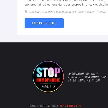
Créatrice du concours Miss France, Geneviève de Fontenay s'
aux prochains élections dans des propos injurieux et discrim
candidate transgenre
,
concours Miss France
,
Elisabeth Moreno
,
EN SAVOIR PLUS
Témoignez, réagissez :
07 71 80 08 71