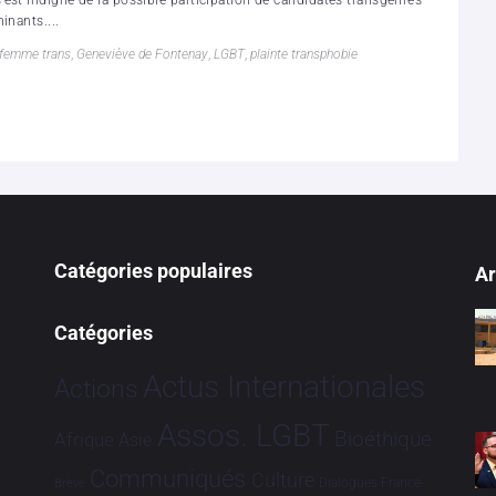
est indigné de la possible participation de candidates transgenres
inants....
femme trans
,
Geneviève de Fontenay
,
LGBT
,
plainte transphobie
Catégories populaires
Ar
Catégories
Actus Internationales
Actions
Assos. LGBT
Bioéthique
Afrique
Asie
Communiqués
Culture
Dialogues France-
Brève