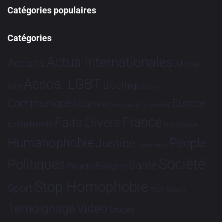
Catégories populaires
Catégories
Actus Internationales
Actions
Afrique
Assos. LGBT
Bioéthique
Asie
Brève
Communiqués
Europe
Culture
Dialogues France-Brésil
France
Faits Divers
Evénements
Hommage
Humanophobie
Justice
People
Partenariat
Société
Politiques
Santé
Religion
Projets
Stop Homophobie
Sport
Tech
Tribune
Vidéo
Témoignage
Études