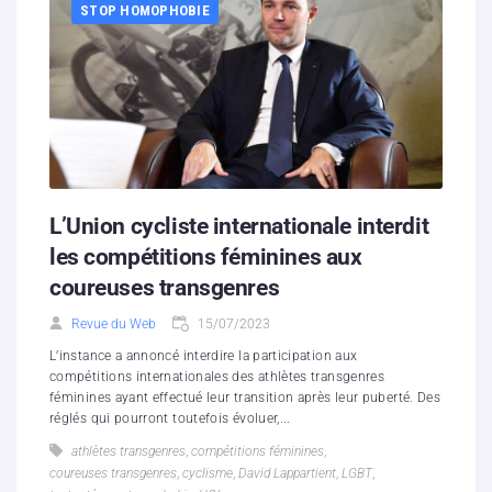
STOP HOMOPHOBIE
L’Union cycliste internationale interdit
les compétitions féminines aux
coureuses transgenres
Revue du Web
15/07/2023
L’instance a annoncé interdire la participation aux
compétitions internationales des athlètes transgenres
féminines ayant effectué leur transition après leur puberté. Des
réglés qui pourront toutefois évoluer,...
athlètes transgenres
,
compétitions féminines
,
coureuses transgenres
,
cyclisme
,
David Lappartient
,
LGBT
,