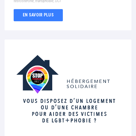
testostérone
,
transphobie
,
UCI
EN SAVOIR PLUS