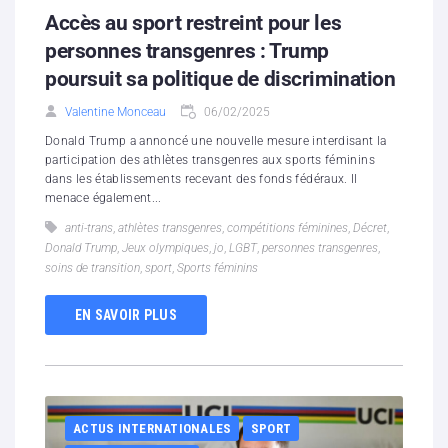
Accès au sport restreint pour les
personnes transgenres : Trump
poursuit sa politique de discrimination
Valentine Monceau
06/02/2025
Donald Trump a annoncé une nouvelle mesure interdisant la
participation des athlètes transgenres aux sports féminins
dans les établissements recevant des fonds fédéraux. Il
menace également...
anti-trans
,
athlètes transgenres
,
compétitions féminines
,
Décret
,
Donald Trump
,
Jeux olympiques
,
jo
,
LGBT
,
personnes transgenres
,
soins de transition
,
sport
,
Sports féminins
EN SAVOIR PLUS
ACTUS INTERNATIONALES
SPORT