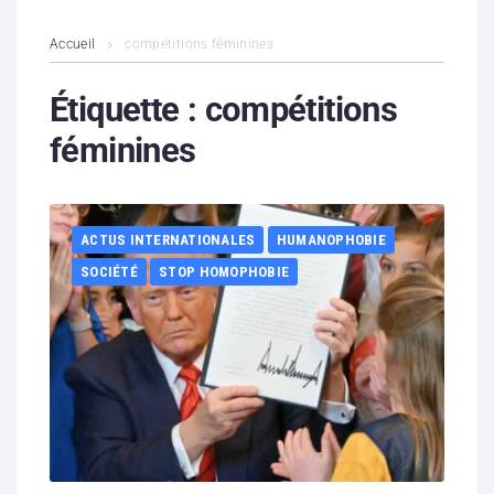
L’association
Accueil
compétitions féminines
Contenus litigieux
Étiquette :
compétitions
féminines
Nous soutenir
Boutique
ACTUS INTERNATIONALES
HUMANOPHOBIE
Partenaires
SOCIÉTÉ
STOP HOMOPHOBIE
Contacts
Hébergement solidaire