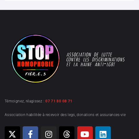
Témoignez, réagissez :
07 71 80 08 71
Association habilitée à recevoir des legs, donations et assurances-vie