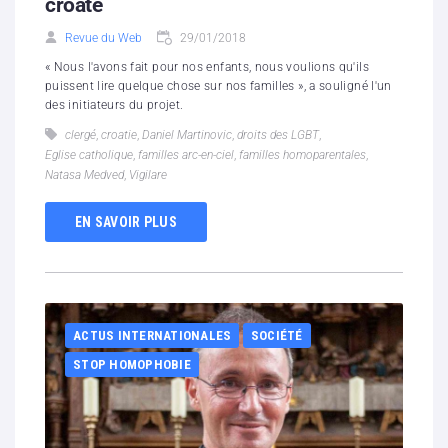
croate
Revue du Web
29/01/2018
« Nous l'avons fait pour nos enfants, nous voulions qu'ils
puissent lire quelque chose sur nos familles », a souligné l'un
des initiateurs du projet.
clergé
,
croatie
,
Daniel Martinovic
,
droits des LGBT
,
Eglise catholique
,
familles arc-en-ciel
,
familles homoparentales
,
Natasa Medved
,
Vigilare
EN SAVOIR PLUS
ACTUS INTERNATIONALES
SOCIÉTÉ
STOP HOMOPHOBIE