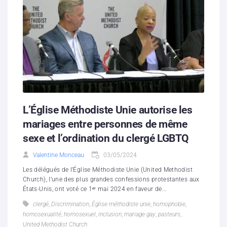
L’Église Méthodiste Unie autorise les
mariages entre personnes de même
sexe et l’ordination du clergé LGBTQ
Valentine Monceau
03/05/2024
Les délégués de l’Église Méthodiste Unie (United Methodist
Church), l’une des plus grandes confessions protestantes aux
États-Unis, ont voté ce 1ᵉʳ mai 2024 en faveur de...
clergé
,
Discrimination
,
Église méthodiste unie
,
homophobie
,
homosexualité
,
homosexuel
,
inclusion
,
mariage gay
,
pasteurs
,
United Methodist Church