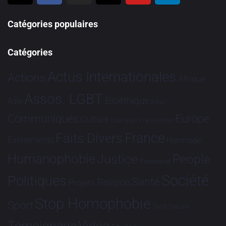
Catégories populaires
Catégories
Actus Internationales
Actions
Afrique
Assos. LGBT
Bioéthique
Asie
Brève
Communiqués
Europe
Culture
Dialogues France-Brésil
France
Faits Divers
Evénements
Hommage
Humanophobie
Justice
People
Partenariat
Société
Politiques
Santé
Religion
Projets
Stop Homophobie
Sport
Tech
Tribune
Vidéo
Témoignage