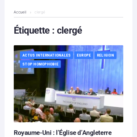
L’association
Accueil
clergé
Contenus litigieux
Étiquette :
clergé
Nous soutenir
ACTUS INTERNATIONALES
EUROPE
RELIGION
Boutique
STOP HOMOPHOBIE
Partenaires
Contacts
Hébergement solidaire
Royaume-Uni : l’Église d’Angleterre