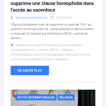
supprime une clause homophobe dans
l’accès au sacerdoce
Terrence Khatchadourian
22/07/2025
L’Église d’Angleterre vient de supprimer un texte de 1991 qui
qualifiait l’homosexualité de « particulièrement déshonorante »
et imposait la chasteté aux personnes LGBTQ+ souhaitant
devenir...
anglicanisme
,
clergé
,
Discrimination
,
Église d’Angleterre
,
homosexualité et foi
,
inclusion
,
LGBTQ+
,
ordination
,
réforme religieuse
,
religion et homosexualité
,
spiritualité inclusive
,
synode
,
texte homophobe
,
vocations religieuses
EN SAVOIR PLUS
ACTUS INTERNATIONALES
RELIGION