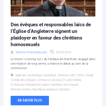
Des évêques et responsables laïcs de
l’Église d’Angleterre signent un
plaidoyer en faveur des chrétiens
homosexuels
Terrence Khatchadourian
09/09/2016
Le récent « coming out » de l'évêque de Grantham, engagé dans
une relation de long terme, a relancé le débat au sein de la
communion.
anglicans
,
archevêque
,
Canterbury
,
chrétiens LGBT
,
Christ
,
clergé
,
Collège des évêques
,
coming-out
,
diocèse
,
Dr Justin Welby
,
Dr Nicholas Chamberlain
,
Eglise
,
Grantham
,
homosexuel
,
Nicholas Holtam
,
Paul Bayes
,
plaidoyer
,
Salisbury
EN SAVOIR PLUS