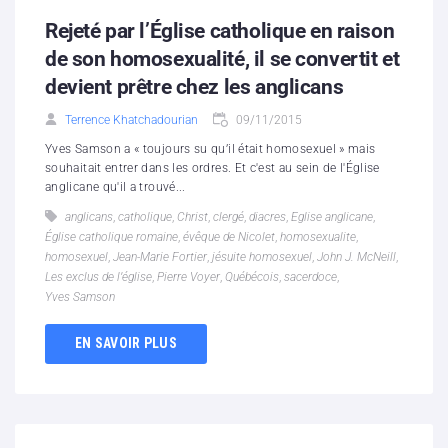
Rejeté par l’Église catholique en raison
de son homosexualité, il se convertit et
devient prêtre chez les anglicans
Terrence Khatchadourian
09/11/2015
Yves Samson a « toujours su qu’il était homosexuel » mais
souhaitait entrer dans les ordres. Et c'est au sein de l'Église
anglicane qu'il a trouvé...
anglicans
,
catholique
,
Christ
,
clergé
,
diacres
,
Eglise anglicane
,
Église catholique romaine
,
évêque de Nicolet
,
homosexualite
,
homosexuel
,
Jean-Marie Fortier
,
jésuite homosexuel
,
John J. McNeill
,
Les exclus de l’église
,
Pierre Voyer
,
Québécois
,
sacerdoce
,
Yves Samson
EN SAVOIR PLUS