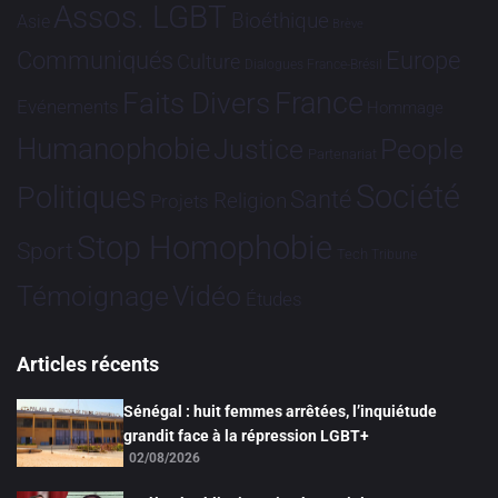
Assos. LGBT
Bioéthique
Asie
Brève
Communiqués
Europe
Culture
Dialogues France-Brésil
France
Faits Divers
Evénements
Hommage
Humanophobie
Justice
People
Partenariat
Société
Politiques
Santé
Religion
Projets
Stop Homophobie
Sport
Tech
Tribune
Vidéo
Témoignage
Études
Articles récents
Sénégal : huit femmes arrêtées, l’inquiétude
grandit face à la répression LGBT+
02/08/2026