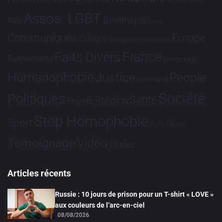
Assos. LGBT
Bioéthique
Asie
Brève
Communiqués
Europe
Culture
Dialogues France-Brésil
France
Faits Divers
Evénements
Hommage
Humanophobie
Justice
People
Partenariat
Société
Politiques
Santé
Religion
Projets
Stop Homophobie
Sport
Tech
Tribune
Vidéo
Témoignage
Études
Articles récents
Russie : 10 jours de prison pour un T-shirt « LOVE »
aux couleurs de l’arc-en-ciel
08/08/2026