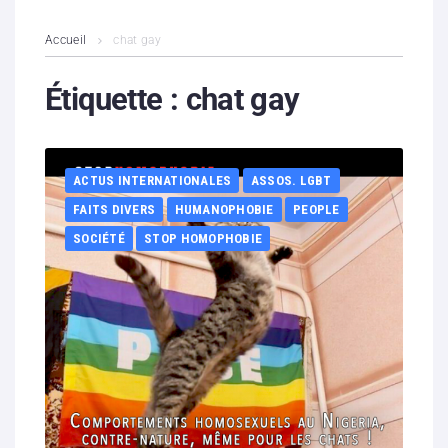
L’association
Accueil
chat gay
Contenus litigieux
Étiquette :
chat gay
Nous soutenir
ACTUS INTERNATIONALES
ASSOS. LGBT
Boutique
FAITS DIVERS
HUMANOPHOBIE
PEOPLE
Partenaires
SOCIÉTÉ
STOP HOMOPHOBIE
Contacts
Hébergement solidaire