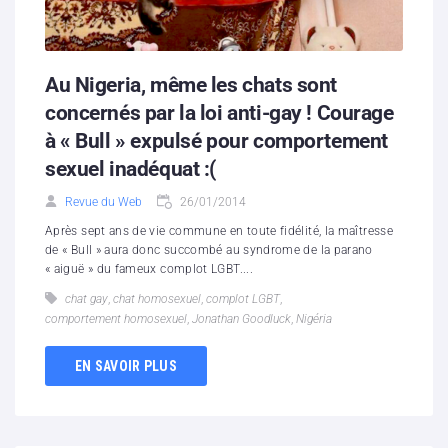
Au Nigeria, même les chats sont
concernés par la loi anti-gay ! Courage
à « Bull » expulsé pour comportement
sexuel inadéquat :(
Revue du Web
26/01/2014
Après sept ans de vie commune en toute fidélité, la maîtresse
de « Bull » aura donc succombé au syndrome de la parano
« aiguë » du fameux complot LGBT....
chat gay
,
chat homosexuel
,
complot LGBT
,
comportement homosexuel
,
Jonathan Goodluck
,
Nigéria
EN SAVOIR PLUS