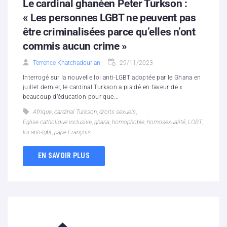
Le cardinal ghanéen Peter Turkson :
« Les personnes LGBT ne peuvent pas
être criminalisées parce qu’elles n’ont
commis aucun crime »
Terrence Khatchadourian
29/11/2023
Interrogé sur la nouvelle loi anti-LGBT adoptée par le Ghana en
juillet dernier, le cardinal Turkson a plaidé en faveur de «
beaucoup d’éducation pour que...
Afrique
,
cardinal Turkson
,
droits sexuels
,
Eglise catholique inclusive
,
ghana
,
homophobie
,
homosexualité
,
LGBT
,
loi anti-lgbt
,
pape François
EN SAVOIR PLUS