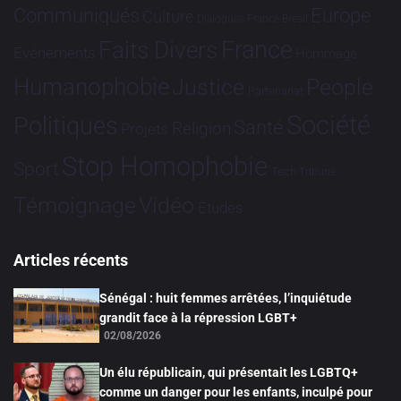
Communiqués
Europe
Culture
Dialogues France-Brésil
France
Faits Divers
Evénements
Hommage
Humanophobie
Justice
People
Partenariat
Société
Politiques
Santé
Religion
Projets
Stop Homophobie
Sport
Tech
Tribune
Vidéo
Témoignage
Études
Articles récents
Sénégal : huit femmes arrêtées, l’inquiétude
grandit face à la répression LGBT+
02/08/2026
Un élu républicain, qui présentait les LGBTQ+
comme un danger pour les enfants, inculpé pour