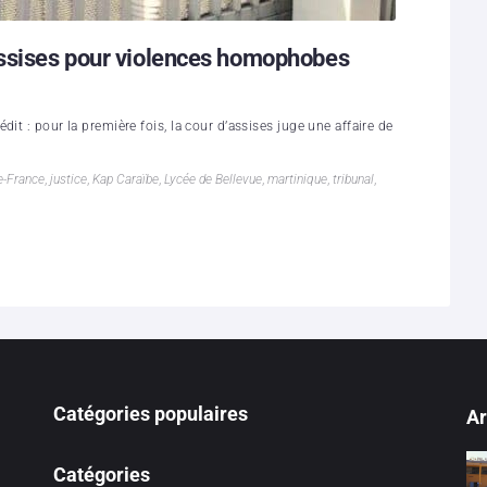
assises pour violences homophobes
it : pour la première fois, la cour d’assises juge une affaire de
e-France
,
justice
,
Kap Caraïbe
,
Lycée de Bellevue
,
martinique
,
tribunal
,
Catégories populaires
Ar
Catégories