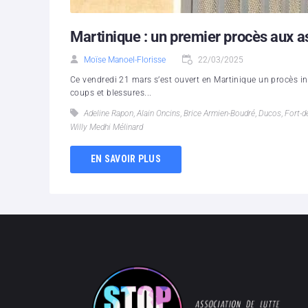
Martinique : un premier procès aux 
Moïse Manoel-Florisse
22/03/2025
Ce vendredi 21 mars s’est ouvert en Martinique un procès inéd
coups et blessures...
Adeline Rapon
,
Alain Oncins
,
Brice Armien-Boudré
,
Ducos
,
Fort-d
Willy Medhi Mélinard
EN SAVOIR PLUS