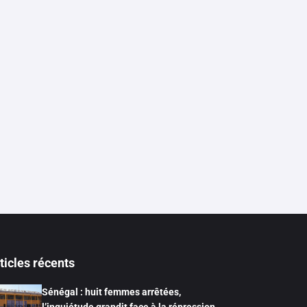
ticles récents
Sénégal : huit femmes arrêtées,