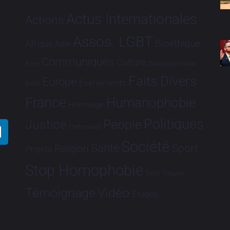
Actus Internationales
Actions
Assos. LGBT
Bioéthique
Afrique
Asie
Communiqués
Culture
Dialogues France-
Brève
Faits Divers
Europe
Evénements
Brésil
France
Humanophobie
Hommage
Politiques
Justice
People
Partenariat
Société
Santé
Sport
Religion
Projets
Stop Homophobie
Tech
Tribune
Vidéo
Témoignage
Études