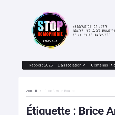
Rapport 2026
L’association
Contenus liti
Accueil
Brice Armien-Boudré
Étiquette :
Brice 