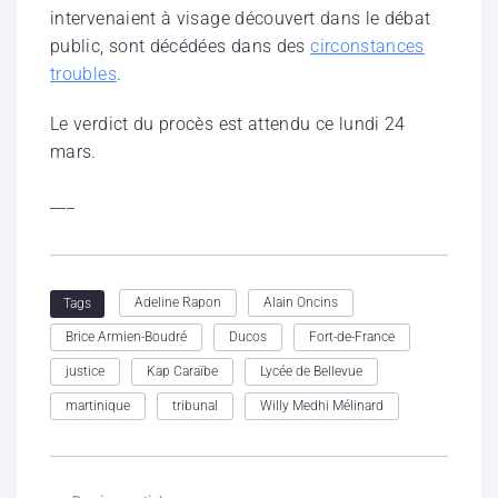
intervenaient à visage découvert dans le débat
public, sont décédées dans des
circonstances
troubles
.
Le verdict du procès est attendu ce lundi 24
mars.
___
Adeline Rapon
Alain Oncins
Tags
Brice Armien-Boudré
Ducos
Fort-de-France
justice
Kap Caraïbe
Lycée de Bellevue
martinique
tribunal
Willy Medhi Mélinard