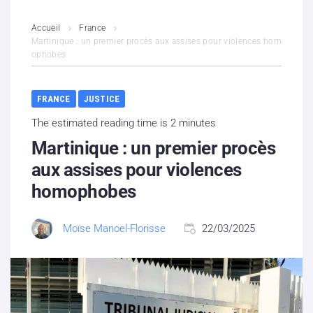
L’association
Accueil
France
Martinique : un premier procès aux assises pour violences hom
ophobes
Contenus litigieux
Nous soutenir
FRANCE
JUSTICE
The estimated reading time is 2 minutes
Boutique
Martinique : un premier procès
Partenaires
aux assises pour violences
homophobes
Contacts
Moïse Manoel-Florisse
22/03/2025
Hébergement solidaire