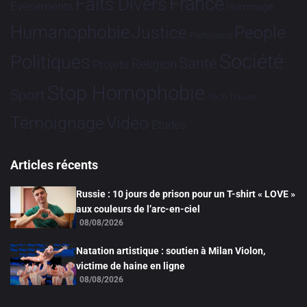
France
Faits Divers
Evénements
Hommage
Humanophobie
Justice
People
Partenariat
Société
Politiques
Santé
Religion
Projets
Stop Homophobie
Sport
Tech
Tribune
Vidéo
Témoignage
Études
Articles récents
Russie : 10 jours de prison pour un T-shirt « LOVE »
aux couleurs de l’arc-en-ciel
08/08/2026
Natation artistique : soutien à Milan Violon,
victime de haine en ligne
08/08/2026