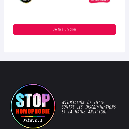
Je fais un don