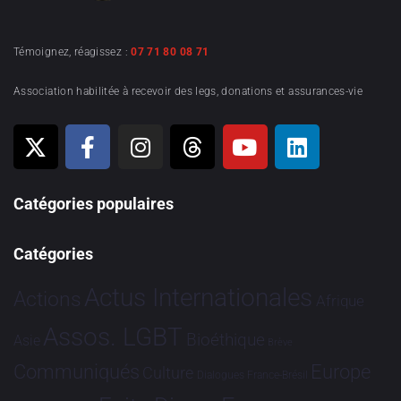
Témoignez, réagissez :
07 71 80 08 71
Association habilitée à recevoir des legs, donations et assurances-vie
Catégories populaires
Catégories
Actus Internationales
Actions
Afrique
Assos. LGBT
Bioéthique
Asie
Brève
Communiqués
Europe
Culture
Dialogues France-Brésil