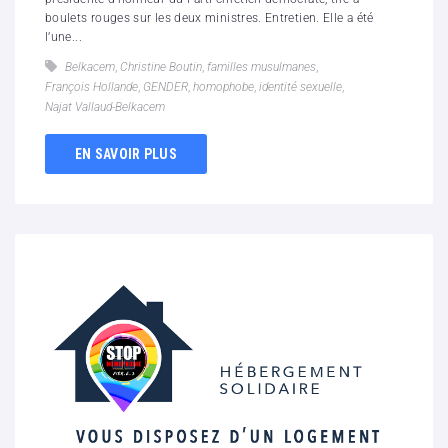
boulets rouges sur les deux ministres. Entretien. Elle a été
l’une...
Belkacem
,
Christine Boutin
,
familles musulmanes
,
François Hollande
,
GENDER
,
homophobe
,
identité sexuelle
,
Najat Vallaud-Belkacem
EN SAVOIR PLUS