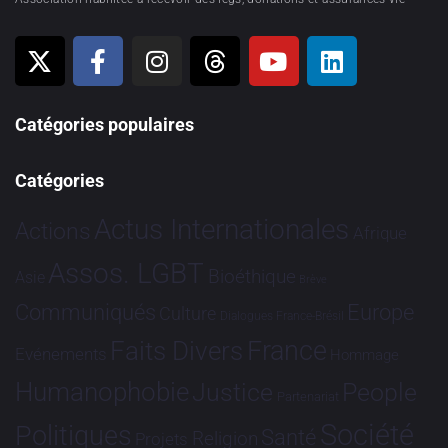
Catégories populaires
Catégories
Actus Internationales
Actions
Afrique
Assos. LGBT
Bioéthique
Asie
Brève
Communiqués
Europe
Culture
Dialogues France-Brésil
France
Faits Divers
Evénements
Hommage
Humanophobie
Justice
People
Partenariat
Société
Politiques
Santé
Religion
Projets