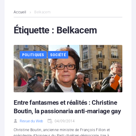
L’association
Accueil
Belkacem
Contenus litigieux
Étiquette :
Belkacem
Nous soutenir
POLITIQUES
SOCIÉTÉ
Boutique
Partenaires
Contacts
Hébergement solidaire
Entre fantasmes et réalités : Christine
Boutin, la passionaria anti-mariage gay
Revue du Web
04/09/2014
Christine Boutin, ancienne ministre de François Fillon et
présidente d’honneur du Parti chrétien-démocrate, tire à