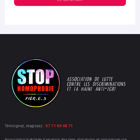
Témoignez, réagissez :
07 71 80 08 71
Association habilitée à recevoir des legs, donations et assurances-vie