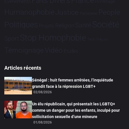
France
Faits Divers
Evénements
Hommage
Humanophobie
Justice
People
Partenariat
Société
Politiques
Santé
Religion
Projets
Stop Homophobie
Sport
Tech
Tribune
Vidéo
Témoignage
Études
Articles récents
Sénégal : huit femmes arrêtées, l’inquiétude
grandit face à la répression LGBT+
02/08/2026
Un élu républicain, qui présentait les LGBTQ+
comme un danger pour les enfants, inculpé pour
sollicitation sexuelle d’une mineure
01/08/2026