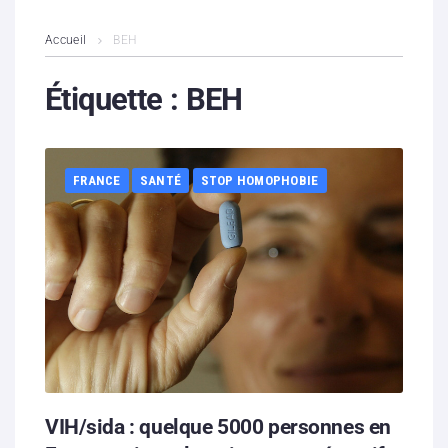
L’association
Accueil
BEH
Contenus litigieux
Étiquette :
BEH
Nous soutenir
FRANCE
SANTÉ
STOP HOMOPHOBIE
Boutique
Partenaires
Contacts
Hébergement solidaire
VIH/sida : quelque 5000 personnes en