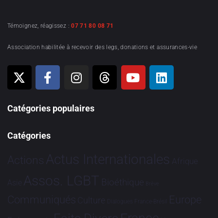
Témoignez, réagissez :
07 71 80 08 71
Association habilitée à recevoir des legs, donations et assurances-vie
Catégories populaires
Catégories
Actus Internationales
Actions
Afrique
Assos. LGBT
Bioéthique
Asie
Brève
Communiqués
Europe
Culture
Dialogues France-Brésil