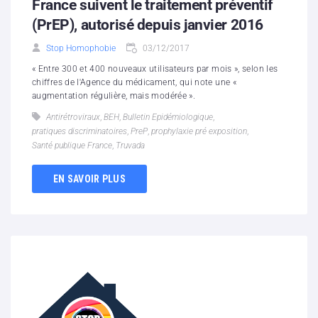
France suivent le traitement préventif
(PrEP), autorisé depuis janvier 2016
Stop Homophobie
03/12/2017
« Entre 300 et 400 nouveaux utilisateurs par mois », selon les
chiffres de l'Agence du médicament, qui note une «
augmentation régulière, mais modérée ».
Antirétroviraux
,
BEH
,
Bulletin Epidémiologique
,
pratiques discriminatoires
,
PreP
,
prophylaxie pré exposition
,
Santé publique France
,
Truvada
EN SAVOIR PLUS