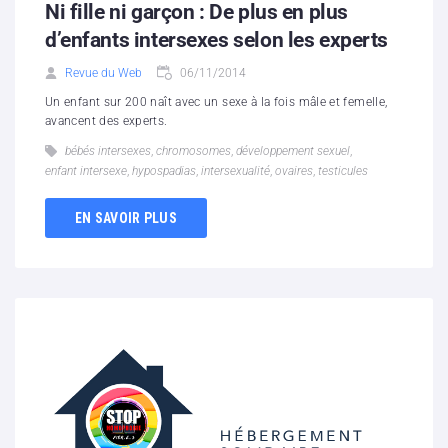
Ni fille ni garçon : De plus en plus
d’enfants intersexes selon les experts
Revue du Web
06/11/2014
Un enfant sur 200 naît avec un sexe à la fois mâle et femelle,
avancent des experts.
bébés intersexes
,
chromosomes
,
développement sexuel
,
enfant intersexe
,
hypospadias
,
intersexualité
,
ovaires
,
testicules
EN SAVOIR PLUS