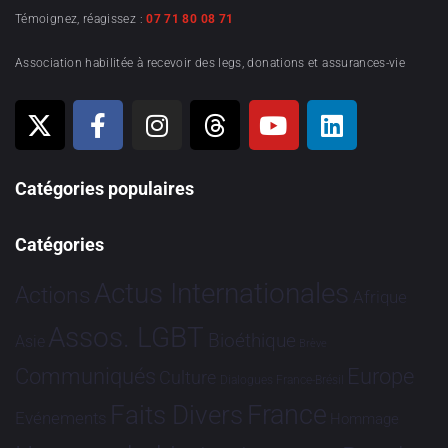
Témoignez, réagissez :
07 71 80 08 71
Association habilitée à recevoir des legs, donations et assurances-vie
Catégories populaires
Catégories
Actus Internationales
Actions
Afrique
Assos. LGBT
Bioéthique
Asie
Brève
Communiqués
Europe
Culture
Dialogues France-Brésil
France
Faits Divers
Evénements
Hommage