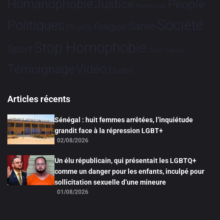
Humanophobie
Justice
People
Partenariat
Société
Politiques
Santé
Religion
Projets
Stop Homophobie
Sport
Tech
Tribune
Vidéo
Témoignage
Études
Articles récents
Sénégal : huit femmes arrêtées, l’inquiétude
grandit face à la répression LGBT+
02/08/2026
Un élu républicain, qui présentait les LGBTQ+
comme un danger pour les enfants, inculpé pour
sollicitation sexuelle d’une mineure
01/08/2026