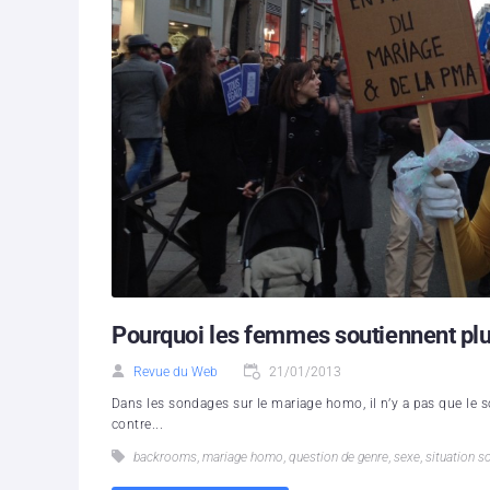
Pourquoi les femmes soutiennent pl
Revue du Web
21/01/2013
Dans les sondages sur le mariage homo, il n’y a pas que le 
contre...
backrooms
,
mariage homo
,
question de genre
,
sexe
,
situation s