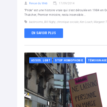
Revue du Web
17/09/2014
"Pride" est une histoire vraie qui s'est déroulée en 1984 en 
Thatcher, Premier ministre, resta insensible...
backrooms
,
Bill Nighy
,
chronique sociale
,
Ken Loach
,
Margaret T
EN SAVOIR PLUS
ASSOS. LGBT
STOP HOMOPHOBIE
TÉMOIGNAGE