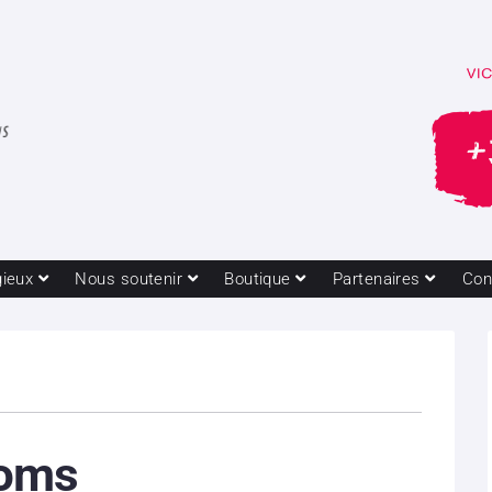
gieux
Nous soutenir
Boutique
Partenaires
Con
ooms