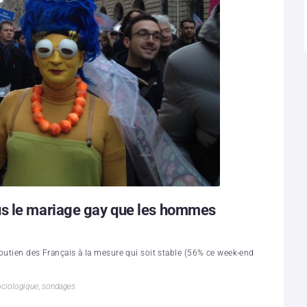
us le mariage gay que les hommes
soutien des Français à la mesure qui soit stable (56% ce week-end
ociologique
,
sondages