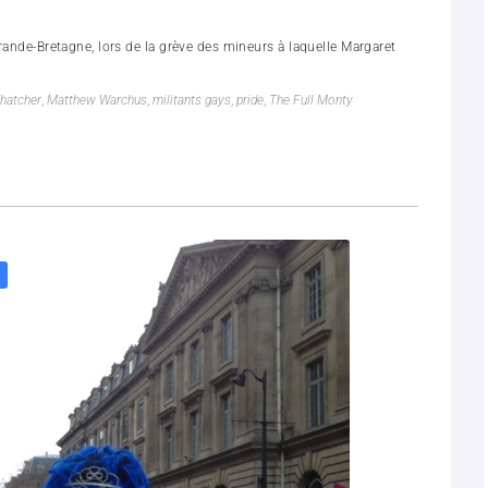
Grande-Bretagne, lors de la grève des mineurs à laquelle Margaret
hatcher
,
Matthew Warchus
,
militants gays
,
pride
,
The Full Monty