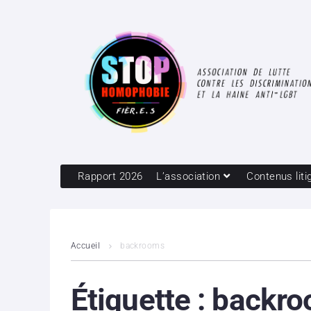
Rapport 2026
L’association
Contenus liti
Accueil
backrooms
Étiquette :
backr