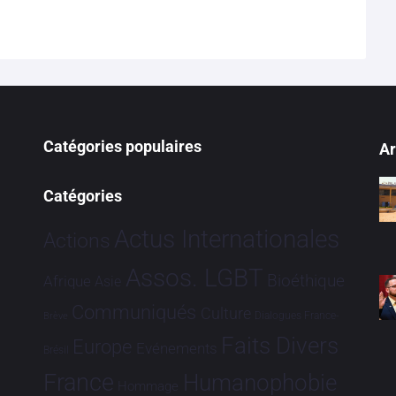
Catégories populaires
Ar
Catégories
Actus Internationales
Actions
Assos. LGBT
Bioéthique
Afrique
Asie
Communiqués
Culture
Dialogues France-
Brève
Faits Divers
Europe
Evénements
Brésil
France
Humanophobie
Hommage